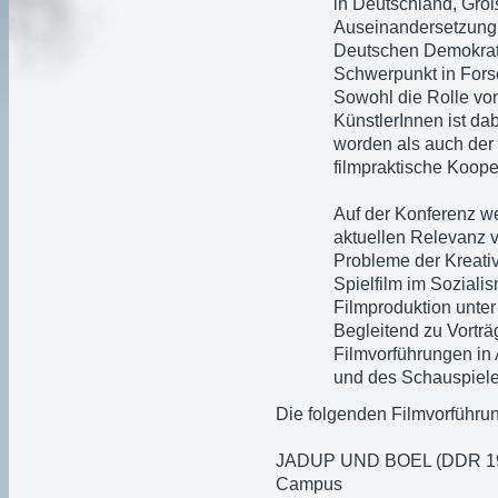
in Deutschland, Groß
Auseinandersetzung 
Deutschen Demokrati
Schwerpunkt in Forsc
Sowohl die Rolle von
KünstlerInnen ist dab
worden als auch der 
filmpraktische Koop
Auf der Konferenz we
aktuellen Relevanz v
Probleme der Kreativ
Spielfilm im Sozial
Filmproduktion unte
Begleitend zu Vorträ
Filmvorführungen in
und des Schauspieler
Die folgenden Filmvorführ
JADUP UND BOEL (DDR 1980
Campus