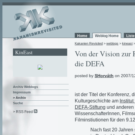
Home
Weblog Home
List
Kakanien Revisited
>
weblogs
>
kineast
KinEast
Von der Vision zur 
die DEFA
posted by
SHorváth
on 2007/1
Archiv Weblogs
Impressum
ist der Titel der Konferenz,
> Archiv
Kulturgeschichte am
Institu
Suche
DEFA-Stiftung
und anderen i
> RSS Feed
WissenschafterInnen, Films
Filminstiutionen für den 9.12
Nach fast 20 Jahren 