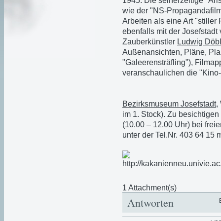
1945. Die seinerzeitige "Ar
wie der "NS-Propagandafilm
Arbeiten als eine Art "stille
ebenfalls mit der Josefstad
Zauberkünstler
Ludwig Döbl
Außenansichten, Pläne, Pla
"Galeerensträfling"), Filma
veranschaulichen die "Kino-H
Bezirksmuseum Josefstadt
,
im 1. Stock). Zu besichtige
(10.00 – 12.00 Uhr) bei frei
unter der Tel.Nr. 403 64 15 
1 Attachment(s)
Antworten