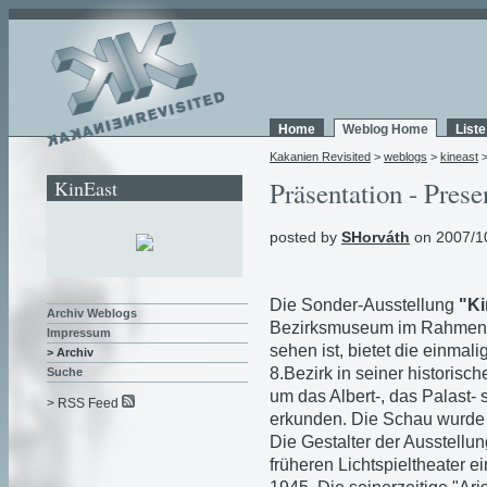
Home
Weblog Home
List
Kakanien Revisited
>
weblogs
>
kineast
KinEast
Präsentation - Prese
posted by
SHorváth
on 2007/1
Die Sonder-Ausstellung
"Ki
Archiv Weblogs
Bezirksmuseum im Rahmen
Impressum
sehen ist, bietet die einma
> Archiv
8.Bezirk in seiner historisc
Suche
um das Albert-, das Palast-
> RSS Feed
erkunden. Die Schau wurde b
Die Gestalter der Ausstellun
früheren Lichtspieltheater e