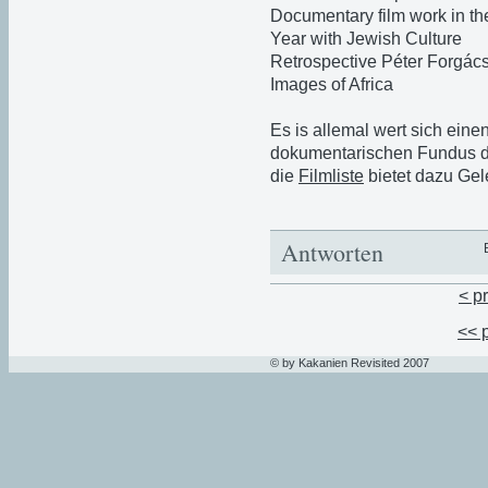
Documentary film work in t
Year with Jewish Culture
Retrospective Péter Forgác
Images of Africa
Es is allemal wert sich eine
dokumentarischen Fundus die
die
Filmliste
bietet dazu Gel
Antworten
< p
<< 
© by Kakanien Revisited 2007