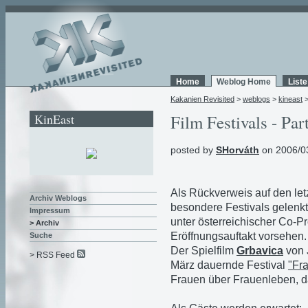
Home
Weblog Home
List
Kakanien Revisited
>
weblogs
>
kineast
KinEast
Film Festivals - Par
posted by
SHorváth
on 2006/0
Als Rückverweis auf den let
Archiv Weblogs
besondere Festivals gelenk
Impressum
unter österreichischer Co-P
> Archiv
Eröffnungsauftakt vorsehen.
Suche
Der Spielfilm
Grbavica
von
> RSS Feed
März dauernde Festival
"Fr
Frauen über Frauenleben, 