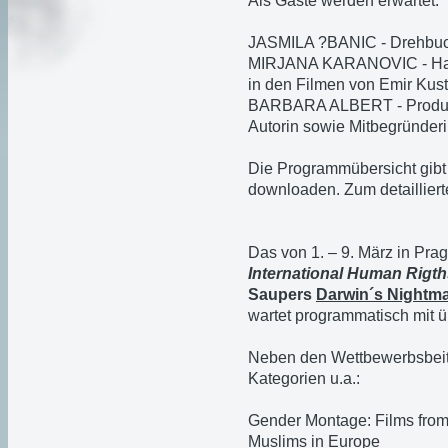
Als Gäste werden erwartet:
JASMILA ?BANIC - Drehbuch
MIRJANA KARANOVIC - Haupt
in den Filmen von Emir Kust
BARBARA ALBERT - Produze
Autorin sowie Mitbegründer
Die Programmübersicht gibt
downloaden. Zum detaillie
Das von 1. – 9. März in Prag
International Human Rigth
Saupers
Darwin´s Nightm
wartet programmatisch mit 
Neben den Wettbewerbsbeit
Kategorien u.a.:
Gender Montage: Films from
Muslims in Europe