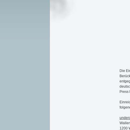
Die Ei
Berüc
entgeg
deutsc
Press k
Einrei
folgen
underd
Wallen
1200 