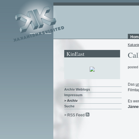
Hom
Kakani
KinEast
Cal
posted
Das
u
Archiv Weblogs
Filmta
Impressum
> Archiv
Es wer
Suche
Jänne
> RSS Feed