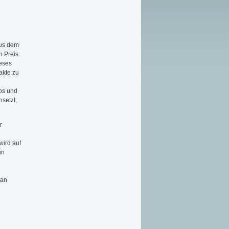
aus dem
n Preis
ieses
akte zu
ps und
setzt,
r
ird auf
in
an