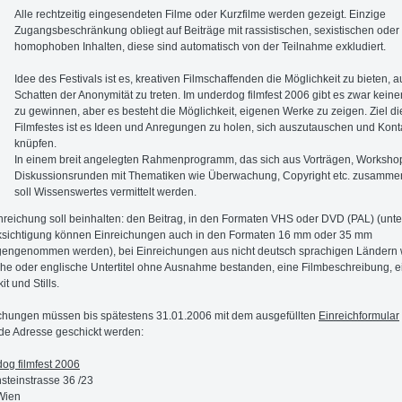
Alle rechtzeitig eingesendeten Filme oder Kurzfilme werden gezeigt. Einzige
Zugangsbeschränkung obliegt auf Beiträge mit rassistischen, sexistischen oder
homophoben Inhalten, diese sind automatisch von der Teilnahme exkludiert.
Idee des Festivals ist es, kreativen Filmschaffenden die Möglichkeit zu bieten, 
Schatten der Anonymität zu treten. Im underdog filmfest 2006 gibt es zwar keine
zu gewinnen, aber es besteht die Möglichkeit, eigenen Werke zu zeigen. Ziel d
Filmfestes ist es Ideen und Anregungen zu holen, sich auszutauschen und Kont
knüpfen.
In einem breit angelegten Rahmenprogramm, das sich aus Vorträgen, Worksho
Diskussionsrunden mit Thematiken wie Überwachung, Copyright etc. zusammen
soll Wissenswertes vermittelt werden.
nreichung soll beinhalten: den Beitrag, in den Formaten VHS oder DVD (PAL) (unte
ksichtigung können Einreichungen auch in den Formaten 16 mm oder 35 mm
engenommen werden), bei Einreichungen aus nicht deutsch sprachigen Ländern w
he oder englische Untertitel ohne Ausnahme bestanden, eine Filmbeschreibung, e
it und Stills.
chungen müssen bis spätestens 31.01.2006 mit dem ausgefüllten
Einreichformular
de Adresse geschickt werden:
og filmfest 2006
steinstrasse 36 /23
Wien