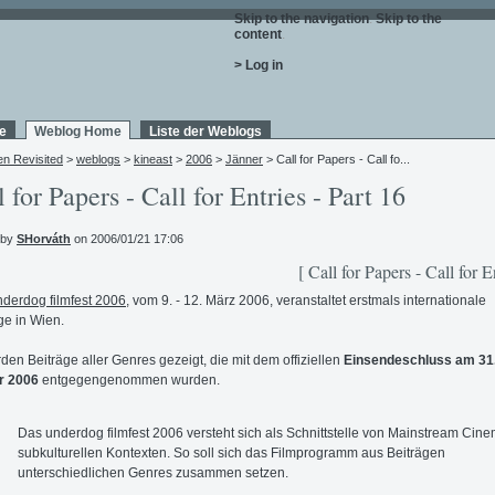
Skip to the navigation
.
Skip to the
content
.
> Log in
e
Weblog Home
Liste der Weblogs
en Revisited
>
weblogs
>
kineast
>
2006
>
Jänner
> Call for Papers - Call fo...
l for Papers - Call for Entries - Part 16
 by
SHorváth
on 2006/01/21 17:06
[ Call for Papers - Call for E
nderdog filmfest 2006
, vom 9. - 12. März 2006, veranstaltet erstmals internationale
ge in Wien.
den Beiträge aller Genres gezeigt, die mit dem offiziellen
Einsendeschluss am 31
r 2006
entgegengenommen wurden.
Das underdog filmfest 2006 versteht sich als Schnittstelle von Mainstream Cin
subkulturellen Kontexten. So soll sich das Filmprogramm aus Beiträgen
unterschiedlichen Genres zusammen setzen.