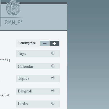
Schriftgröße
Tags
ntries ]
Calendar
Topics
.
Blogroll
ema und
Links