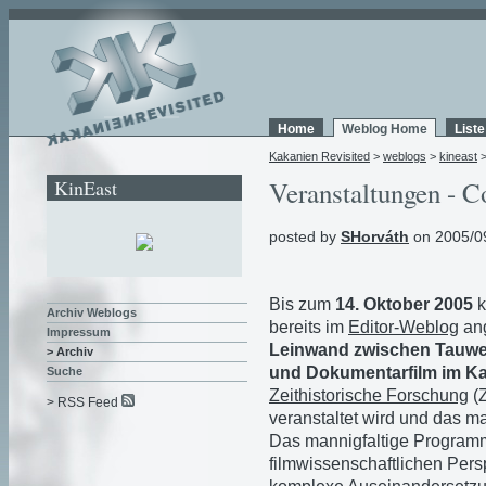
Home
Weblog Home
List
Kakanien Revisited
>
weblogs
>
kineast
KinEast
Veranstaltungen - Co
posted by
SHorváth
on 2005/0
Bis zum
14. Oktober 2005
k
Archiv Weblogs
bereits im
Editor-Weblog
ang
Impressum
Leinwand zwischen Tauwett
> Archiv
und Dokumentarfilm im Ka
Suche
Zeithistorische Forschung
(
> RSS Feed
veranstaltet wird und das m
Das mannigfaltige Programm
filmwissenschaftlichen Persp