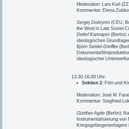
Moderation: Lars Karl (Z
Kommentar: Elena Zubk
Sergej Dobrynin
(CEU, Bu
the West in Late Soviet 
Detlef Kannapin
(Berlin)
ideologischen Grundlagen
Björn Seidel-Dreffke
(Berl
Dokumentarfilmproduktion
ideologischer Unterwerfu
13.30-16.00 Uhr:
Sektion 2
: Film und Ki
Moderation: José M. Far
Kommentar: Siegfried Lok
Günther Agde
(Berlin): N
Instrumentalisierung von 
Kriegsgefangenenlagern 