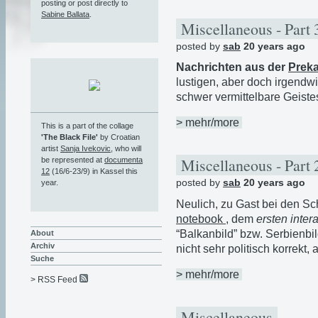
posting or post directly to
Sabine Ballata
.
Miscellaneous - Part
posted by
sab
20 years ago
Nachrichten aus der
Preka
lustigen, aber doch irgendw
schwer vermittelbare Geiste
> mehr/more
This is a part of the collage
'The Black File'
by Croatian
artist
Sanja Ivekovic
, who will
Miscellaneous - Part
be represented at
documenta
12
(16/6-23/9) in Kassel this
posted by
sab
20 years ago
year.
Neulich, zu Gast bei den Sc
notebook
, dem
ersten inter
“Balkanbild” bzw. Serbienbi
About
Archiv
nicht sehr politisch korrekt, 
Suche
> mehr/more
> RSS Feed
Miscellaneous