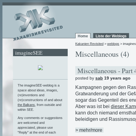
Home
Liste der Weblogs
Kakanien Revisited
>
weblogs
> imagine
imagineSEE
Miscellaneous (4)
Miscellaneous - Part
posted by
sab
19 years ago
The imagineSEE-weblog is a
Kampagnen gegen den Rass
space about ideas, images,
Gratwanderung und der Gefa
(re)inventions and
sogar das Gegenteil des erw
(re)constructions of and about
the Balkans
, from outside and
Aber was ist bei
dieser Ka
within SEE.
kann doch niemand ernsthaft
Any comments or suggestions
beleidigen und Rassismusop
are welcomed and
appreciated, please use
> mehr/more
"Reply" at the end of each