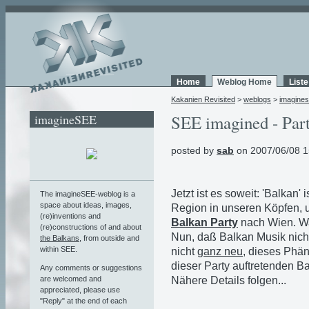
Home
Weblog Home
List
Kakanien Revisited
>
weblogs
>
imagine
imagineSEE
SEE imagined - Part
posted by
sab
on 2007/06/08 1
Jetzt ist es soweit: 'Balkan' i
The imagineSEE-weblog is a
space about ideas, images,
Region in unseren Köpfen, 
(re)inventions and
Balkan Party
nach Wien. W
(re)constructions of and about
Nun, daß Balkan Musik nic
the Balkans
, from outside and
within SEE.
nicht
ganz neu
, dieses Phän
dieser Party auftretenden 
Any comments or suggestions
are welcomed and
Nähere Details folgen...
appreciated, please use
"Reply" at the end of each