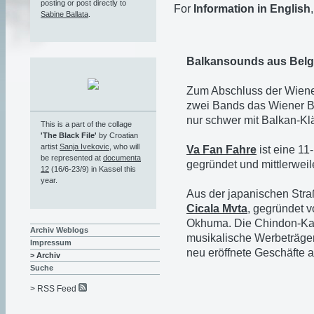
posting or post directly to
For
Information in English
Sabine Ballata
.
Balkansounds aus Belg
Zum Abschluss der Wiener
zwei Bands das Wiener B
nur schwer mit Balkan-Kl
This is a part of the collage
'The Black File'
by Croatian
artist
Sanja Ivekovic
, who will
Va Fan Fahre
ist eine 11
be represented at
documenta
gegründet und mittlerweil
12
(16/6-23/9) in Kassel this
year.
Aus der japanischen Str
Cicala Mvta
, gegründet 
Okhuma. Die Chindon-Kap
Archiv Weblogs
musikalische Werbeträger
Impressum
neu eröffnete Geschäfte 
> Archiv
Suche
> RSS Feed