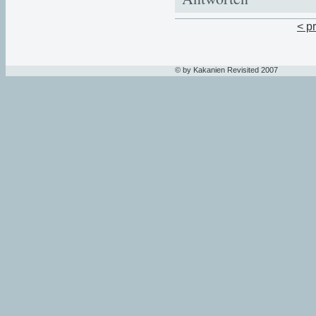
< p
© by Kakanien Revisited 2007