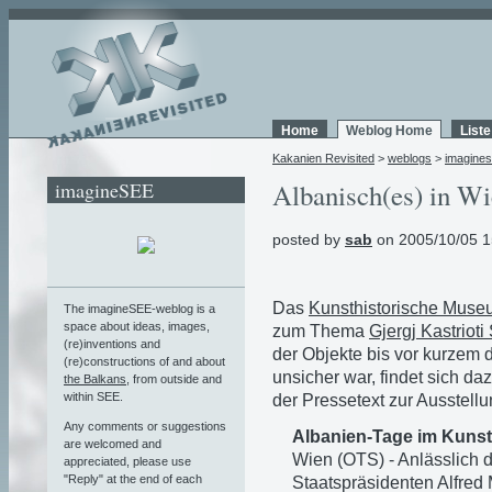
Home
Weblog Home
List
Kakanien Revisited
>
weblogs
>
imagine
imagineSEE
Albanisch(es) in W
posted by
sab
on 2005/10/05 1
Das
Kunsthistorische Mus
The imagineSEE-weblog is a
space about ideas, images,
zum Thema
Gjergj Kastriot
(re)inventions and
der Objekte bis vor kurzem 
(re)constructions of and about
unsicher war, findet sich d
the Balkans
, from outside and
within SEE.
der Pressetext zur Ausstellu
Any comments or suggestions
Albanien-Tage im Kuns
are welcomed and
Wien (OTS) - Anlässlich
appreciated, please use
"Reply" at the end of each
Staatspräsidenten Alfred 