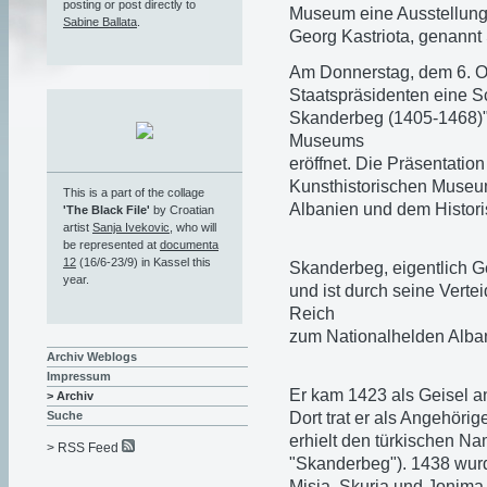
posting or post directly to
Museum eine Ausstellung
Sabine Ballata
.
Georg Kastriota, genannt
Am Donnerstag, dem 6. O
Staatspräsidenten eine Sc
Skanderbeg (1405-1468)"
Museums
eröffnet. Die Präsentatio
Kunsthistorischen Museu
This is a part of the collage
Albanien und dem Histori
'The Black File'
by Croatian
artist
Sanja Ivekovic
, who will
be represented at
documenta
12
(16/6-23/9) in Kassel this
Skanderbeg, eigentlich Ge
year.
und ist durch seine Vert
Reich
zum Nationalhelden Alba
Archiv Weblogs
Impressum
Er kam 1423 als Geisel a
> Archiv
Dort trat er als Angehör
Suche
erhielt den türkischen N
> RSS Feed
"Skanderbeg"). 1438 wurd
Misia, Skuria und Jonima 