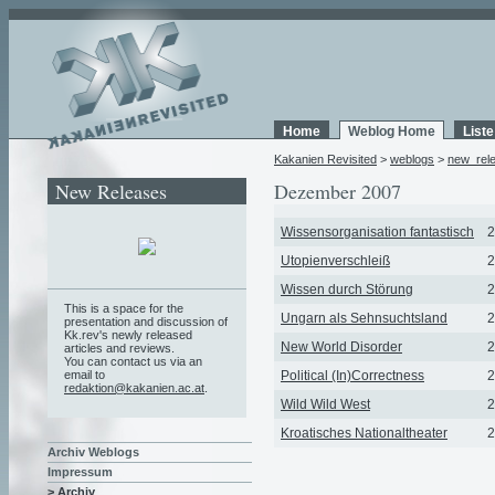
Home
Weblog Home
List
Kakanien Revisited
>
weblogs
>
new_rel
New Releases
Dezember 2007
Wissensorganisation fantastisch
2
Utopienverschleiß
2
Wissen durch Störung
2
This is a space for the
Ungarn als Sehnsuchtsland
2
presentation and discussion of
Kk.rev's newly released
New World Disorder
2
articles and reviews.
You can contact us via an
email to
Political (In)Correctness
2
redaktion@kakanien.ac.at
.
Wild Wild West
2
Kroatisches Nationaltheater
2
Archiv Weblogs
Impressum
> Archiv