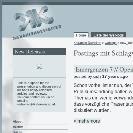
Home
Liste der Weblogs
Kakanien Revisited
>
weblogs
> new_rel
New Releases
Postings mit Schlag
Emergenzen 7 // Ope
posted by
ush
17 years ago
This is a space for the
Schon vorbei ist er nun, de
presentation and discussion of
Kk.rev's newly released
Publikumsandrang hatten wir 
articles and reviews.
Themas ein wenig verwunder
You can contact us via an
email to
dass vorzügliche Präsentati
redaktion@kakanien.ac.at
.
diskutiert wurden.
> mehr/more
About
Archiv
Suche