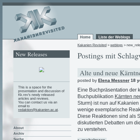
Home
Liste der Weblogs
Kakanien Revisited
>
weblogs
> new_rel
New Releases
Postings mit Schlag
Alte und neue Kärnt
posted by
Elena Messner
18 y
This is a space for the
Eine Buchpräsentation der 
presentation and discussion of
Kk.rev's newly released
Buchpublikation
Kärnten ne
articles and reviews.
Sturm) ist nun auf Kakanien 
You can contact us via an
email to
wenige exemplarische Reak
redaktion@kakanien.ac.at
.
Diese Reaktionen sind als St
diskutierten Debatten um d
About
zu verstehen.
Archiv
Suche