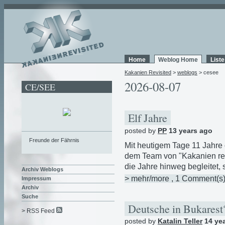
Home
Weblog Home
List
Kakanien Revisited
>
weblogs
> cesee
2026-08-07
CE/SEE
Elf Jahre
posted by
PP
13 years ago
Freunde der Fährnis
Mit heutigem Tage 11 Jahre o
dem Team von "Kakanien revis
die Jahre hinweg begleitet, 
Archiv Weblogs
> mehr/more
, 1 Comment(s
Impressum
Archiv
Suche
Deutsche in Bukares
> RSS Feed
posted by
Katalin Teller
14 ye