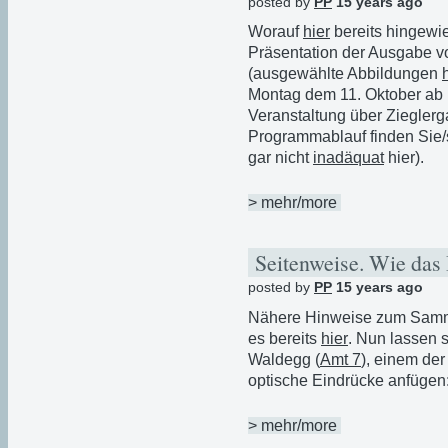
posted by
PP
15 years ago
Worauf
hier
bereits hingewie
Präsentation der Ausgabe v
(ausgewählte Abbildungen
Montag dem 11. Oktober ab 
Veranstaltung über Ziegler
Programmablauf finden Sie/
gar nicht
inadäquat
hier).
> mehr/more
Seitenweise. Wie das 
posted by
PP
15 years ago
Nähere Hinweise zum Samme
es bereits
hier
. Nun lassen 
Waldegg (
Amt 7
), einem de
optische Eindrücke anfügen
> mehr/more