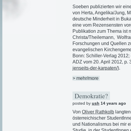
Soeben publizierten wir ein
von Herta, Angelika/Jung, M
deutsche Minderheit in Buka
eine vom Rezensensten vorg
Publikation zum Thema ist 
Christa/Theilemann, Wolfram
Forschungen und Quellen zu
evangelischen Kirchengeme
Bonn: Schiller-Verlag 2012;
ADZ vom 20. April 2012, p. 3
jenseits-der-
karpaten/
).
> mehr/more
Demokratie?
posted by
ush
14 years ago
Von
Oliver Rathkolb
langten
österreichischer StudentInn
und Nationalismus bei mir 
Studie, in der StudentInnen 