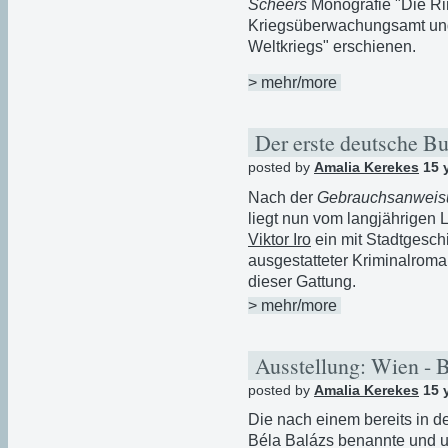
Scheers
Monografie "Die Ri
Kriegsüberwachungsamt un
Weltkriegs" erschienen.
> mehr/more
Der erste deutsche B
posted by
Amalia Kerekes
15 
Nach der
Gebrauchsanweisu
liegt nun vom langjährigen 
Viktor Iro
ein mit Stadtgeschi
ausgestatteter Kriminalroman
dieser Gattung.
> mehr/more
Ausstellung: Wien - 
posted by
Amalia Kerekes
15 
Die nach einem bereits in d
Béla Balázs benannte und u.