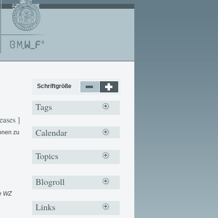
Schriftgröße
Tags
eases ]
Calendar
ionen zu
Topics
Blogroll
ie WZ
Links