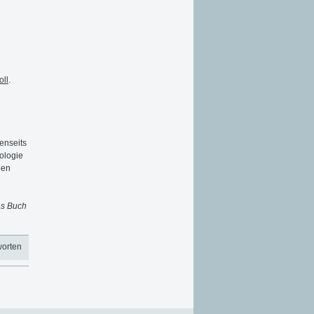
oll
.
enseits
ologie
ben
as Buch
worten