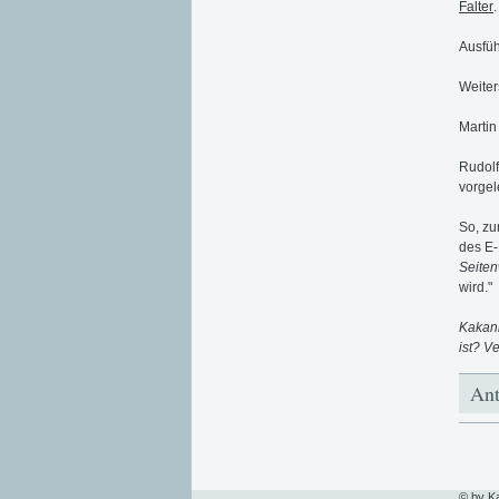
Falter
.
Ausfüh
Weiter
Martin
Rudolf
vorgel
So, zu
des E-
Seite
wird."
Kakani
ist? V
Ant
© by K