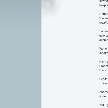
In wei
bespiel
Herman
"Seite
erweist
Sodann
gewid
auch 
Weiter
Inhalt
Nicht 
Präsen
Das Ga
Schlie
zu ver
Andrea
finden
2011 g