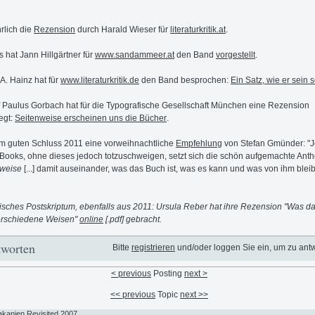
rlich die
Rezension
durch Harald Wieser für
literaturkritik.at
.
s hat Jann Hillgärtner für
www.sandammeer.at
den Band
vorgestellt
.
 A. Hainz hat für
www.literaturkritik.de
den Band besprochen:
Ein Satz, wie er sein s
 Paulus Gorbach hat für die Typografische Gesellschaft München eine Rezension
egt:
Seitenweise erscheinen uns die Bücher
.
m guten Schluss 2011 eine vorweihnachtliche
Empfehlung
von Stefan Gmünder: "J
Books, ohne dieses jedoch totzuschweigen, setzt sich die schön aufgemachte Anth
nweise
[...] damit auseinander, was das Buch ist, was es kann und was von ihm blei
sches Postskriptum, ebenfalls aus 2011: Ursula Reber hat ihre Rezension "Was d
erschiedene Weisen"
online
[.pdf] gebracht.
worten
Bitte
registrieren
und/oder loggen Sie ein, um zu ant
< previous
Posting
next >
<< previous
Topic
next >>
akanien Revisited 2007