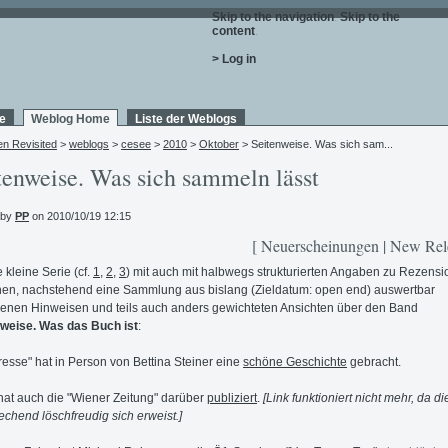
Skip to the navigation
.
Skip to the
content
.
> Log in
e
Weblog Home
Liste der Weblogs
en Revisited
>
weblogs
>
cesee
>
2010
>
Oktober
> Seitenweise. Was sich sam...
tenweise. Was sich sammeln lässt
 by
PP
on 2010/10/19 12:15
[ Neuerscheinungen | New Rel
 kleine Serie (cf.
1
,
2
,
3
) mit auch mit halbwegs strukturierten Angaben zu Rezens
en, nachstehend eine Sammlung aus bislang (Zieldatum: open end) auswertbar
nen Hinweisen und teils auch anders gewichteten Ansichten über den Band
weise. Was das Buch ist
:
resse" hat in Person von Bettina Steiner eine
schöne Geschichte
gebracht.
at auch die "Wiener Zeitung" darüber
publiziert
.
[Link funktioniert nicht mehr, da d
echend löschfreudig sich erweist.]