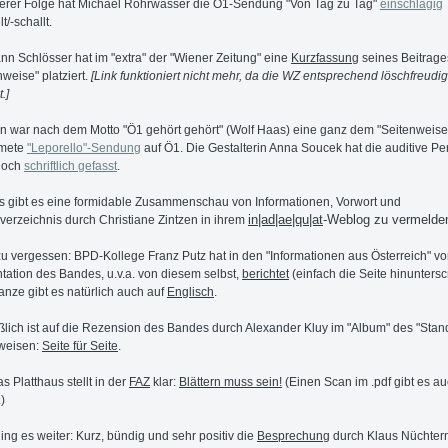
terer Folge hat Michael Rohrwasser die Ö1-Sendung "Von Tag zu Tag"
einschlägig
t/-schallt.
n Schlösser hat im "extra" der "Wiener Zeitung" eine
Kurzfassung
seines Beitrages
nweise" platziert.
[Link funktioniert nicht mehr, da die WZ entsprechend löschfreudig
.]
 war nach dem Motto "Ö1 gehört gehört" (Wolf Haas) eine ganz dem "Seitenweis
mete
"Leporello"-Sendung
auf Ö1. Die Gestalterin Anna Soucek hat die auditive Pe
noch
schriftlich gefasst
.
s gibt es eine formidable Zusammenschau von Informationen, Vorwort und
in|ad|ae|qu|at
-Weblog zu vermelde
sverzeichnis durch Christiane Zintzen in ihrem
zu vergessen: BPD-Kollege Franz Putz hat in den "Informationen aus Österreich" vo
tation des Bandes, u.v.a. von diesem selbst,
berichtet
(einfach die Seite hinunterscr
nze gibt es natürlich auch auf
Englisch
.
ßlich ist auf die Rezension des Bandes durch Alexander Kluy im "Album" des "Stan
weisen:
Seite für Seite
.
s Platthaus stellt in der
FAZ
klar:
Blättern muss sein!
(Einen Scan im .pdf gibt es a
.)
ing es weiter: Kurz, bündig und sehr positiv die
Besprechung
durch Klaus Nüchter