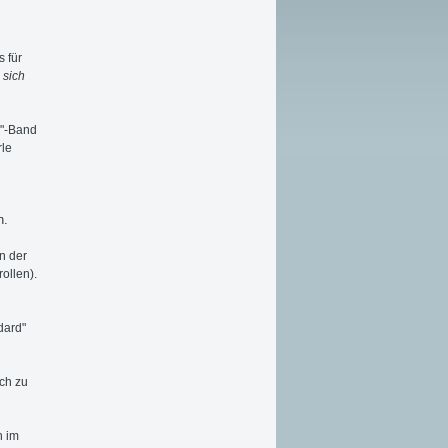
 für
 sich
e"-Band
rle
n.
n der
ollen).
dard"
uch zu
n im