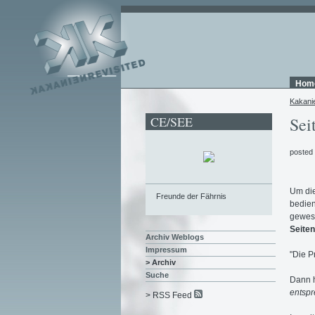
Hom
Kakani
CE/SEE
Sei
posted
Um die
Freunde der Fährnis
bedien
gewese
Seiten
Archiv Weblogs
Impressum
"Die P
> Archiv
Suche
Dann h
entspr
> RSS Feed