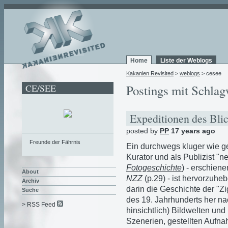
Home
Liste der Weblogs
Kakanien Revisited
>
weblogs
> cesee
CE/SEE
Postings mit Schlag
Expeditionen des Bli
posted by
PP
17 years ago
Freunde der Fährnis
Ein durchwegs kluger wie g
Kurator und als Publizist "
Fotogeschichte
) - erschien
About
NZZ
(p.29) - ist hervorzuhe
Archiv
darin die Geschichte der "Z
Suche
des 19. Jahrhunderts her nac
> RSS Feed
hinsichtlich) Bildwelten und
Szenerien, gestellten Aufna