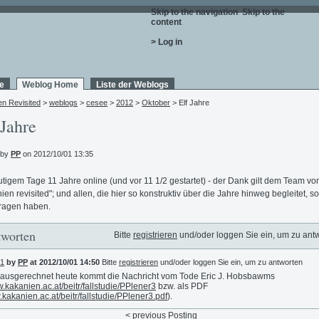
Skip to the navigation
.
Skip to the
content
.
> Log in
e
Weblog Home
Liste der Weblogs
en Revisited
>
weblogs
>
cesee
>
2012
>
Oktober
> Elf Jahre
 Jahre
 by
PP
on 2012/10/01 13:35
utigem Tage 11 Jahre online (und vor 11 1/2 gestartet) - der Dank gilt dem Team vo
ien revisited"; und allen, die hier so konstruktiv über die Jahre hinweg begleitet, so 
ragen haben.
worten
Bitte
registrieren
und/oder loggen Sie ein, um zu ant
1
by
PP
at 2012/10/01 14:50
Bitte
registrieren
und/oder loggen Sie ein, um zu antworten
ausgerechnet heute kommt die Nachricht vom Tode Eric J. Hobsbawms
kakanien.ac.at/beitr/fallstudie/PPlener3
bzw. als PDF
kakanien.ac.at/beitr/fallstudie/PPlener3.pdf
).
< previous
Posting