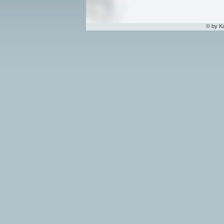
© by K