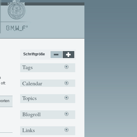
Schriftgröße
Tags
n
Calendar
oft:
Topics
worten
Blogroll
Links