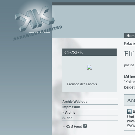
Hom
Kakani
CE/SEE
Elf
posted
Mit he
"Kakan
Freunde der Fährnis
beiget
Ant
Archiv Weblogs
Impressum
0
> Archiv
Und 
Suche
(
www.
www.
> RSS Feed