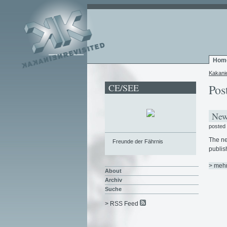
Hom
Kakani
CE/SEE
Pos
New 
posted
The ne
Freunde der Fährnis
publis
> meh
About
Archiv
Suche
> RSS Feed