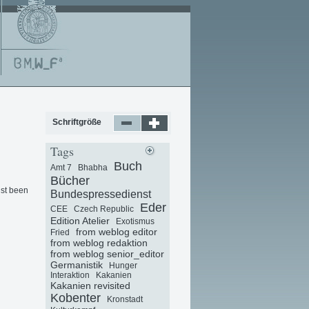
Schriftgröße
Tags
Buch
Amt 7
Bhabha
Bücher
ust been
Bundespressedienst
Eder
CEE
Czech Republic
Edition Atelier
Exotismus
from weblog editor
Fried
from weblog redaktion
from weblog senior_editor
Germanistik
Hunger
Interaktion
Kakanien
Kakanien revisited
Kobenter
Kronstadt