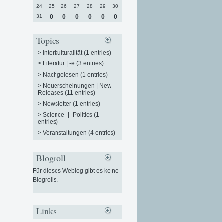
24
25
26
27
28
29
30
31
0
0
0
0
0
0
Topics
>
Interkulturalität (1 entries)
>
Literatur | -e (3 entries)
>
Nachgelesen (1 entries)
>
Neuerscheinungen | New
Releases (11 entries)
>
Newsletter (1 entries)
>
Science- | -Politics (1
entries)
>
Veranstaltungen (4 entries)
Blogroll
Für dieses Weblog gibt es keine
Blogrolls.
Links