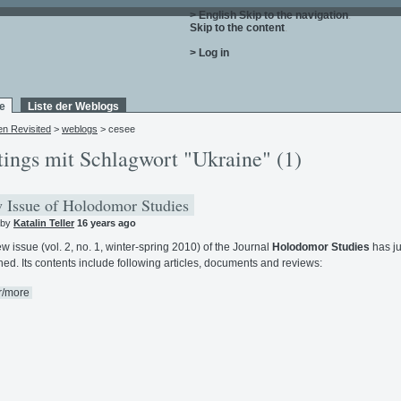
> English
Skip to the navigation
.
Skip to the content
.
> Log in
e
Liste der Weblogs
en Revisited
>
weblogs
> cesee
tings mit Schlagwort "Ukraine" (1)
Issue of Holodomor Studies
 by
Katalin Teller
16 years ago
w issue (vol. 2, no. 1, winter-spring 2010) of the Journal
Holodomor Studies
has j
hed. Its contents include following articles, documents and reviews:
r/more