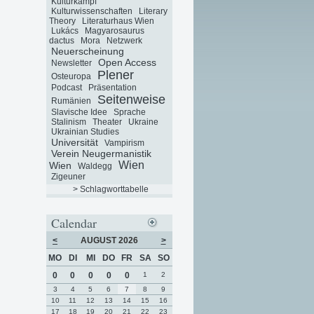
Kulturkampf
Kulturwissenschaften
Literary
Theory
Literaturhaus Wien
Lukács
Magyarosaurus
dactus
Mora
Netzwerk
Neuerscheinung
Open Access
Newsletter
Plener
Osteuropa
Podcast
Präsentation
Seitenweise
Rumänien
Slavische Idee
Sprache
Stalinism
Theater
Ukraine
Ukrainian Studies
Universität
Vampirism
Verein Neugermanistik
Wien
Wien
Waldegg
Zigeuner
> Schlagworttabelle
Calendar
<
AUGUST 2026
>
MO
DI
MI
DO
FR
SA
SO
0
0
0
0
0
1
2
3
4
5
6
7
8
9
10
11
12
13
14
15
16
17
18
19
20
21
22
23