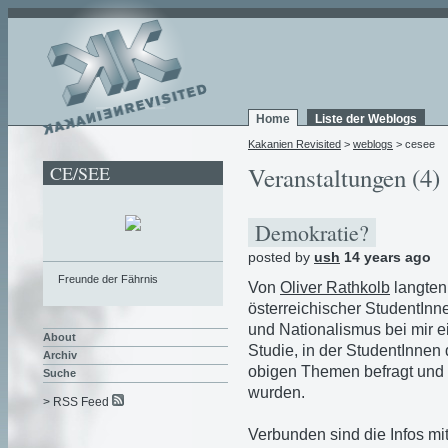
Home
Liste der Weblogs
Kakanien Revisited
>
weblogs
> cesee
CE/SEE
Veranstaltungen (4)
Demokratie?
posted by
ush
14 years ago
Freunde der Fährnis
Von
Oliver Rathkolb
langten
österreichischer StudentInn
und Nationalismus bei mir 
About
Studie, in der StudentInnen 
Archiv
obigen Themen befragt und 
Suche
wurden.
> RSS Feed
Verbunden sind die Infos mi