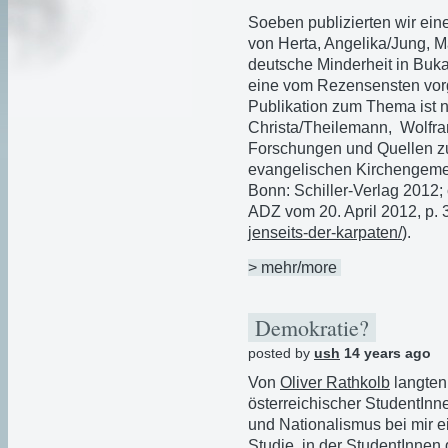
Soeben publizierten wir ein
von Herta, Angelika/Jung, M
deutsche Minderheit in Buka
eine vom Rezensensten vorg
Publikation zum Thema ist 
Christa/Theilemann, Wolfram
Forschungen und Quellen zu
evangelischen Kirchengeme
Bonn: Schiller-Verlag 2012;
ADZ vom 20. April 2012, p. 3
jenseits-der-
karpaten/
).
> mehr/more
Demokratie?
posted by
ush
14 years ago
Von
Oliver Rathkolb
langten
österreichischer StudentInn
und Nationalismus bei mir 
Studie, in der StudentInnen 