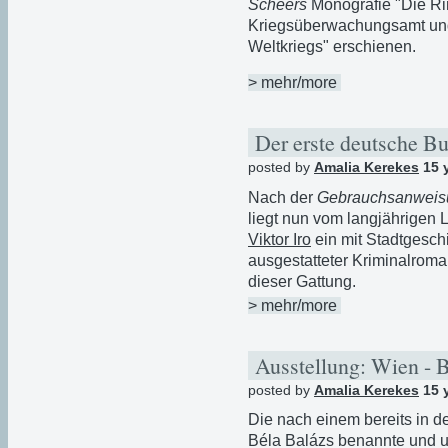
Scheers
Monografie "Die Ri
Kriegsüberwachungsamt un
Weltkriegs" erschienen.
> mehr/more
Der erste deutsche B
posted by
Amalia Kerekes
15 
Nach der
Gebrauchsanweisu
liegt nun vom langjährigen 
Viktor Iro
ein mit Stadtgeschi
ausgestatteter Kriminalroman
dieser Gattung.
> mehr/more
Ausstellung: Wien - 
posted by
Amalia Kerekes
15 
Die nach einem bereits in d
Béla Balázs benannte und u.