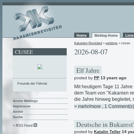
Home
Weblog Home
List
Kakanien Revisited
>
weblogs
> cesee
2026-08-07
CE/SEE
Elf Jahre
posted by
PP
13 years ago
Freunde der Fährnis
Mit heutigem Tage 11 Jahre o
dem Team von "Kakanien revis
die Jahre hinweg begleitet, 
Archiv Weblogs
> mehr/more
, 1 Comment(s
Impressum
Archiv
Suche
Deutsche in Bukares
> RSS Feed
posted by
Katalin Teller
14 ye