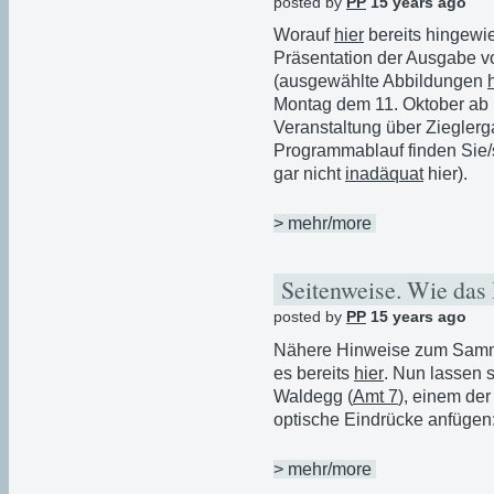
posted by
PP
15 years ago
Worauf
hier
bereits hingewie
Präsentation der Ausgabe v
(ausgewählte Abbildungen
Montag dem 11. Oktober ab 
Veranstaltung über Ziegler
Programmablauf finden Sie/
gar nicht
inadäquat
hier).
> mehr/more
Seitenweise. Wie das 
posted by
PP
15 years ago
Nähere Hinweise zum Samme
es bereits
hier
. Nun lassen 
Waldegg (
Amt 7
), einem de
optische Eindrücke anfügen
> mehr/more