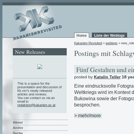
Home
Liste der Weblogs
Kakanien Revisited
>
weblogs
> new_rel
New Releases
Postings mit Schlag
Fünf Gestalten und ei
posted by
Katalin Teller
18 ye
This is a space for the
Eine eindrucksvolle Fotogra
presentation and discussion of
Kk.rev's newly released
Weltkriegs wird im Kontext 
articles and reviews.
Bukowina sowie der Fotogra
You can contact us via an
email to
besprochen.
redaktion@kakanien.ac.at
.
> mehr/more
About
Archiv
Suche