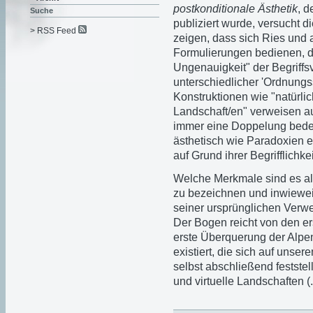
postkonditionale Ästhetik
, d
Suche
publiziert wurde, versucht d
> RSS Feed
zeigen, dass sich Ries und 
Formulierungen bedienen, di
Ungenauigkeit" der Begriff
unterschiedlicher 'Ordnung
Konstruktionen wie "natürli
Landschaft/en" verweisen au
immer eine Doppelung bedeu
ästhetisch wie Paradoxien e
auf Grund ihrer Begrifflichkei
Welche Merkmale sind es al
zu bezeichnen und inwiewei
seiner ursprünglichen Verwe
Der Bogen reicht von den e
erste Überquerung der Alpen 
existiert, die sich auf unse
selbst abschließend feststel
und virtuelle Landschaften (..