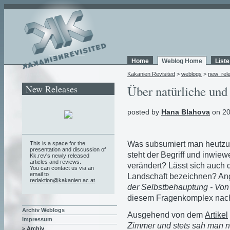
Home
Weblog Home
List
Kakanien Revisited
>
weblogs
>
new_rel
New Releases
Über natürliche und
posted by
Hana Blahova
on 20
Was subsumiert man heutzut
This is a space for the
presentation and discussion of
steht der Begriff und inwie
Kk.rev's newly released
articles and reviews.
verändert? Lässt sich auch
You can contact us via an
email to
Landschaft bezeichnen? Ang
redaktion@kakanien.ac.at
.
der Selbstbehauptung - Von d
diesem Fragenkomplex nac
Archiv Weblogs
Ausgehend von dem
Artikel
Impressum
Zimmer und stets sah man n
> Archiv