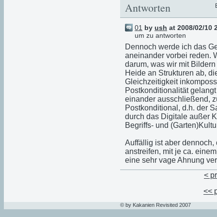
Antworten
01
by
ush
at 2008/02/10 
um zu antworten
Dennoch werde ich das Gefü
aneinander vorbei reden. 
darum, was wir mit Bilder
Heide an Strukturen ab, d
Gleichzeitigkeit inkomposs
Postkonditionalität gelangt
einander ausschließend, z
Postkonditional, d.h. der 
durch das Digitale außer K
Begriffs- und (Garten)Kult
Auffällig ist aber dennoch,
anstreifen, mit je ca. ein
eine sehr vage Ahnung ver
< p
<< 
© by Kakanien Revisited 2007