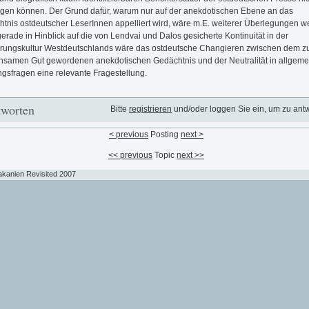
gen können. Der Grund dafür, warum nur auf der anekdotischen Ebene an das
tnis ostdeutscher LeserInnen appelliert wird, wäre m.E. weiterer Überlegungen we
erade in Hinblick auf die von Lendvai und Dalos gesicherte Kontinuität in der
rungskultur Westdeutschlands wäre das ostdeutsche Changieren zwischen dem 
samen Gut gewordenen anekdotischen Gedächtnis und der Neutralität in allgeme
gsfragen eine relevante Fragestellung.
worten
Bitte
registrieren
und/oder loggen Sie ein, um zu ant
< previous
Posting
next >
<< previous
Topic
next >>
akanien Revisited 2007