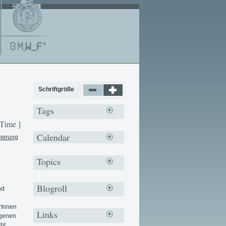
Schriftgröße
Tags
 Time ]
Calendar
nerung
Topics
Blogroll
nd
rInnen
Links
ogenen
cht