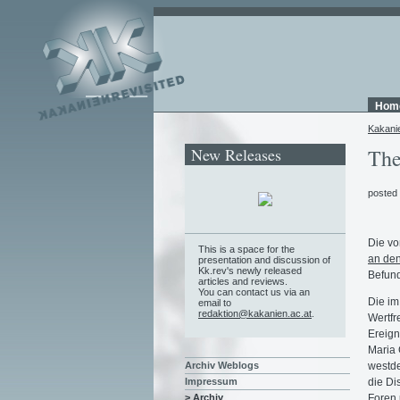
Hom
Kakani
New Releases
The
posted
Die vo
This is a space for the
an den
presentation and discussion of
Kk.rev's newly released
Befund
articles and reviews.
You can contact us via an
Die im
email to
redaktion@kakanien.ac.at
.
Wertfr
Ereign
Maria 
westde
Archiv Weblogs
die Di
Impressum
Foren 
> Archiv