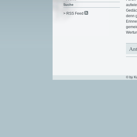
aufwie
Suche
Gedäch
> RSS Feed
denn g
Erinne
gemein
Wertun
Ant
© by K