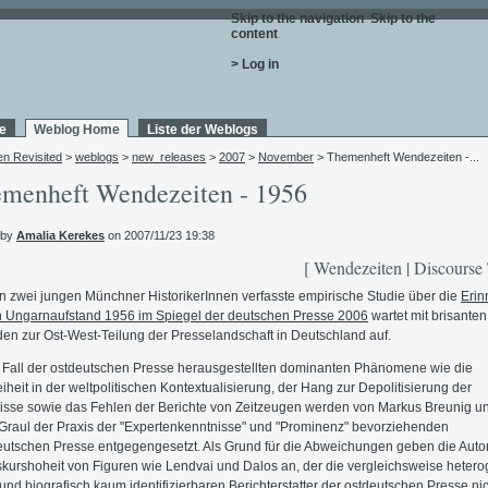
Skip to the navigation
.
Skip to the
content
.
> Log in
e
Weblog Home
Liste der Weblogs
en Revisited
>
weblogs
>
new_releases
>
2007
>
November
> Themenheft Wendezeiten -...
menheft Wendezeiten - 1956
 by
Amalia Kerekes
on 2007/11/23 19:38
[ Wendezeiten | Discourse
n zwei jungen Münchner HistorikerInnen verfasste empirische Studie über die
Erin
 Ungarnaufstand 1956 im Spiegel der deutschen Presse 2006
wartet mit brisanten
en zur Ost-West-Teilung der Presselandschaft in Deutschland auf.
 Fall der ostdeutschen Presse herausgestellten dominanten Phänomene wie die
eiheit in der weltpolitischen Kontextualisierung, der Hang zur Depolitisierung der
isse sowie das Fehlen der Berichte von Zeitzeugen werden von Markus Breunig u
Graul der Praxis der "Expertenkenntnisse" und "Prominenz" bevorziehenden
utschen Presse entgegengesetzt. Als Grund für die Abweichungen geben die Auto
skurshoheit von Figuren wie Lendvai und Dalos an, der die vergleichsweise heter
und biografisch kaum identifizierbaren Berichterstatter der ostdeutschen Presse ni