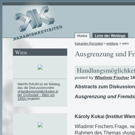
Home
Liste der Weblogs
Kakanien Revisited
>
weblogs
> wien
Wien
Ausgrenzung und Fr
Handlungsmöglichkeit
posted by
Wladimir Fischer
18
WieHN-RAUM ist ein Weblog,
Abstracts zum Diskussion
das die Diskussionsreihe
»Handlungsmöglichkeiten in
der Großstadt – Wien um
Ausgrenzung und Fremdsei
1900«
begleitet.
Károly Kokai (Institut Wien
Wladimir Fischers Frage, ›w
Rahmen des Themas ›Ausgre