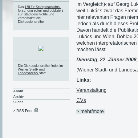
im Vergleich)‹ auf Georg Luk
Das
LBI für Stadtgeschichts-
weil Lukács zwar das Fremdse
forschung
ediert und publiziert
zur Stadtgeschichte und
hier relevanten Fragen niem
veranstaltet die
Diskussionsreihe.
jedoch als durch dieses Prob
Davon handelt die Publikati
Lukács und Wien, Böhlau 2002
welchen interpretatorischen 
machen lässt.
Dienstag, 22. Jänner 2008
Die Diskussionsreihe findet im
(Wiener Stadt- und Landesar
Wiener Stadt- und
Landesarchiv
statt.
Links:
Veranstaltung
About
Archiv
CVs
Suche
> mehr/more
> RSS Feed