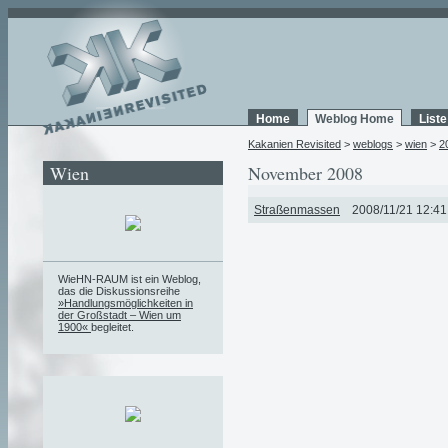
Home
Weblog Home
List
Kakanien Revisited
>
weblogs
>
wien
>
2
Wien
November 2008
Straßenmassen
2008/11/21 12:41
WieHN-RAUM ist ein Weblog,
das die Diskussionsreihe
»Handlungsmöglichkeiten in
der Großstadt – Wien um
1900«
begleitet.