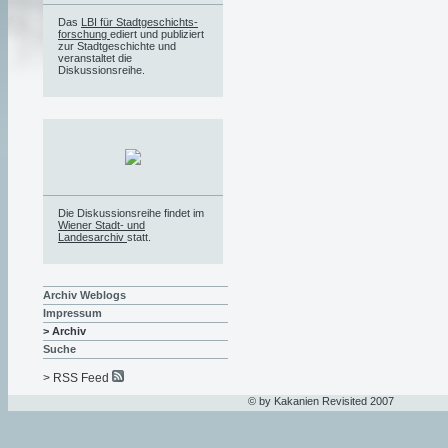
Das
LBI für Stadtgeschichts-
forschung
ediert und publiziert
zur Stadtgeschichte und
veranstaltet die
Diskussionsreihe.
Die Diskussionsreihe findet im
Wiener Stadt- und
Landesarchiv
statt.
Archiv Weblogs
Impressum
> Archiv
Suche
> RSS Feed
© by Kakanien Revisited 2007