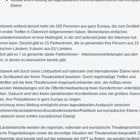
Ebene
tzwerk umfasst derzeit mehr als 200 Personen aus ganz Europa, die zum Großteil
 ersten Treffen in Österreich teilgenommen haben. Momentanes einfaches
ikationsmedium ist eine Mailinglist, in der sich jederzeit jeder der Interesse hat
rieren kann. Derzeit gibt es 15 PartnerInnen, die so genannten Key Persons aus 15
ischen Ländern, 9 davon aus EU Ländern.
lich gibt es 7 so genannte starke PartnerInnen – Interessensvertretungen aus den
n, in denen es ebensolche bereits gibt.
tzwerk will durch seine Lobbyarbeit auf nationaler und internationaler Ebene eine
e Sichtbarkeit der freien Theaterarbeit bewirken. Durch regelmäßige Treffen und
streffen soll die freie Theaterszene insgesamt präsenter sein, der Aufbau eines
enden Webkataloges soll die Öffentlichkeitswirkung freier KünstlerInnen unterstü
rken. Dadurch wird den freien darstellenden KünstlerInnen eine viel größere chanc
n, ihre Produktionen in ganz Europa zu zeigen.
nrichtung eines Weblog ermöglicht einen tagesaktuellen Austausch zwischen
erInnen/VeranstalterInnen/Kunstinsteressierten/Publikum auf europäischer Ebene 
t dadurch einen echten europäischen Dialog!
Länderberichte werden die regionale, nationale und europäische Theatergeschich
ische Fragestellungen sowie die derzeitige Situation der Theaterarbeit dargestellt. 
berichte sind bereits jetzt auf der webpage der IGFT zu finden, sie werden laufend