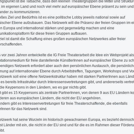
gspunkt ist die Tatsache, dass den kleinen Theatergruppen die Mittel und Struktu
, im eigenen Land und noch viel mehr auf europäischer Ebene präsent zu sein und
ander zu kommunizieren.
oßes Ziel und Bedürfnis ist es eine politische Lobby jeweils national sowie auf
ischer Ebene aufzubauen. Das Netzwerk will die Präsenz der freien Gruppen im 
in Europa und international stärken und gegenwärtig machen und eine
ikationsplatform für diese freien Gruppen aufbauen.
iel ist damit die Schaffung eines großen europäischen Netzwerkes aller freier
rschaffenden.
s vor zwei Jahren entwickelte die IG Freie Theaterarbeit die Idee ein Webprojekt als
tationsmedium für freie darstellende KünstlerInnen auf europäischer Ebene zu sch
bendiges Netzwerk erfordert aber auch den persönlichen Austausch, die persönlic
ung auf internationaler Ebene durch Arbeitstreffen, Tagungen, Workshops und Vor
tzwerk soll eine offene Netzwerkstruktur haben mit starken PartnerInnen aus Länd
es bereits Infrastruktur durch Interessensvertretungen gibt, und andererseits vertre
die Keypersons in den Ländern, wo es gar nichts gibt.
t gibt es 15 Keypersons als zentrale PartnerInnen, von denen 9 aus EU Ländern 
deren aus europäischen Ländern, die nicht der EU angehören.
ändern gibt es Interessenvertretungen für freie Theaterschaffende, die ebenfalls
rInnen für das Netzwerk sind.
tzwerk hat seine Wurzeln im historisch gewachsenen Europa, es bezieht dennoch
t Länder mit ein, die nicht in der EU sind und für die es im Rahmen dieser Förder
ibt.