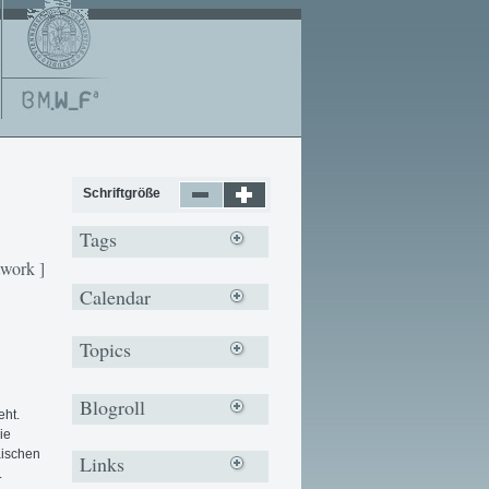
Schriftgröße
Tags
work ]
Calendar
Topics
Blogroll
eht.
ie
äischen
Links
.