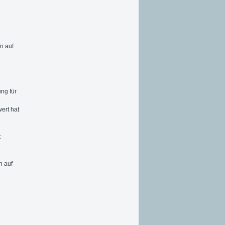
n auf
ng für
ert hat
t
n auf