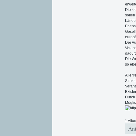
erweit
Die kl
sollen
Länder
Ebenso
Gesell
europä
Der Au
Verans
dadurc
Die We
so ebe
Alle f
Strukt
Verans
Existe
Durch 
Möglic
1 Atta
Ant