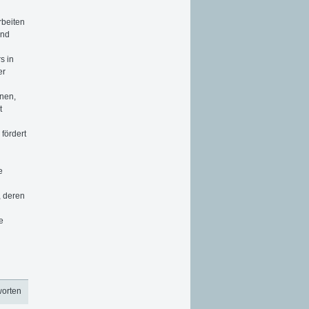
rbeiten
und
s in
er
nen,
t
 fördert
e
, deren
e
worten