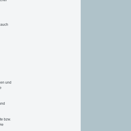
 auch
tzen und
e
und
te bzw.
Die