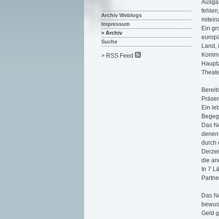
Ausgan
fehlen
Archiv Weblogs
mitein
Impressum
Ein gr
> Archiv
europä
Suche
Land, 
Kommun
> RSS Feed
Hauptz
Theate
Bereit
Präsen
Ein le
Begegn
Das Ne
denen 
durch 
Derzei
die an
In 7 L
Partne
Das Ne
bewuss
Geld g