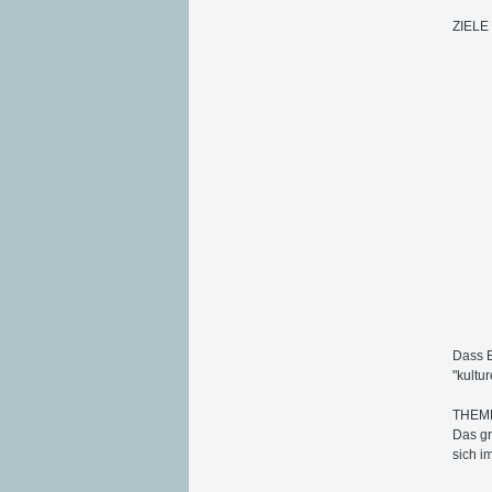
ZIELE
Dass E
"kultu
THEM
Das gr
sich i