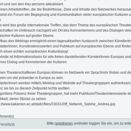
ert und von den Key persons aktualisiert.
einen Arbeitstreffen, die die Bedürfnisse, Ziele und Inhalte des Netzwerkes herausa
 sind ein Forum der Begegnung und Kommunikation vieler europäischer Kulturen 
.
 wird das große internationale Treffen, das dem Thema des europäischen Theater
schaften im Umbrauch nachgeht ein Ort des Kennenlernens und des Dialoges viel
ischer Kulturen auf großer Ebene.
fbau des Weblogs ermöglicht einen tagesaktuellen Austausch zwischen KünstlerIn
talterInnen, Kunstinsteressierten und Publikum auf europäischer Ebene und förder
h einen echten europäischen Kulturdialog!
bsite ist Informationsbasis für alle freien darstellenden KünstelrInnen Europas und
nso Dialog und Kennelernen der Kulturen.
reien Theaterschaffenen Europas können im Netzwerk ein Sprachrohr finden und di
uren um viel präsenter in Europa zu sein.
talterInnen werden mittels Weblog und Website auf Theatergrupppen aufmerksam
nz sie bis zu diesem Zeitpunkt nichts wußten.
größere Präsenz freier Theatergruppen, hat mehr Publikum/Theaterinteressierte di
hkeit, deren Stücke zu sehen.
chment(s)
worten
Bitte
registrieren
und/oder loggen Sie ein, um zu ant