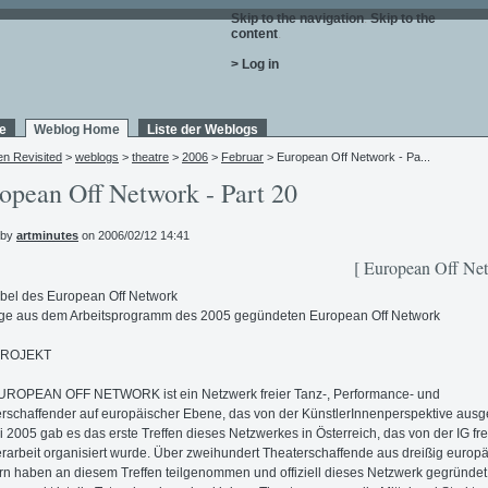
Skip to the navigation
.
Skip to the
content
.
> Log in
e
Weblog Home
Liste der Weblogs
en Revisited
>
weblogs
>
theatre
>
2006
>
Februar
> European Off Network - Pa...
opean Off Network - Part 20
 by
artminutes
on 2006/02/12 14:41
[ European Off Net
bel des European Off Network
ge aus dem Arbeitsprogramm des 2005 gegündeten European Off Network
PROJEKT
UROPEAN OFF NETWORK ist ein Netzwerk freier Tanz-, Performance- und
rschaffender auf europäischer Ebene, das von der KünstlerInnenperspektive ausg
i 2005 gab es das erste Treffen dieses Netzwerkes in Österreich, das von der IG fre
rarbeit organisiert wurde. Über zweihundert Theaterschaffende aus dreißig europ
n haben an diesem Treffen teilgenommen und offiziell dieses Netzwerk gegründet