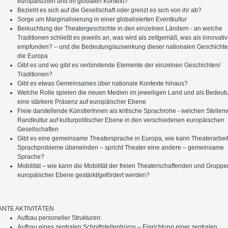
europäischen und im globalen Kontext?
Bezieht es sich auf die Gesellschaft oder grenzt es sich von ihr ab?
Sorge um Marginalisierung in einer globalisierten Eventkultur
Beleuchtung der Theatergeschichte in den einzelnen Ländern - an welche
Traditionen schließt es jeweils an, was wird als zeitgemäß, was als innovativ
empfunden? – und die Bedeutung/auswirkung dieser nationalen Geschichte
die Europa
Gibt es und wo gibt es verbindende Elemente der einzelnen Geschichten/
Traditionen?
Gibt es etwas Gemeinsames über nationale Kontexte hinaus?
Welche Rolle spielen die neuen Medien im jeweiligen Land und als Bedeutu
eine stärkere Präsenz auf europäischer Ebene
Freie darstellende KünstlerInnen als kritische Sprachrohe - welchen Stellenw
Randkultur auf kulturpolitischer Ebene in den verschiedenen europäischen
Gesellschaften
Gibt es eine gemeinsame Theatersprache in Europa, wie kann Theaterarbei
Sprachprobleme überwinden – spricht Theater eine andere – gemeinsame
Sprache?
Mobilität – wie kann die Mobilität der freien Theaterschaffenden und Gruppe
europäischer Ebene gestärkt/gefördert werden?
NTE AKTIVITÄTEN
Aufbau personeller Strukturen:
Aufbau eines zentralen Schnittstellenbüros – Einrichtung einer zentralen