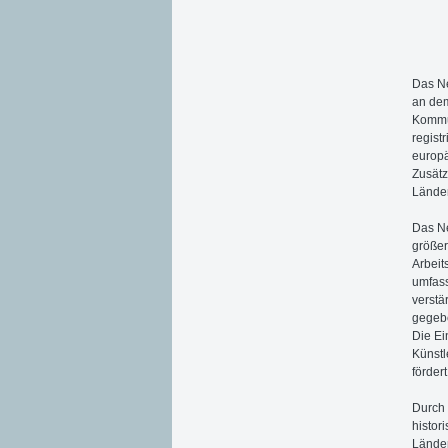
Das Ne
an dem
Kommun
regist
europä
Zusätz
Länder
Das Ne
größer
Arbeit
umfass
verstä
gegebe
Die Ei
Künstl
förder
Durch 
histor
Länder