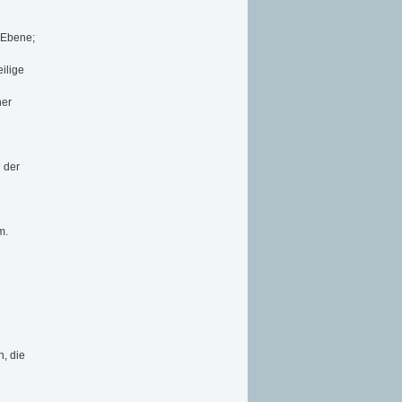
 Ebene;
eilige
her
 der
m.
, die