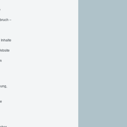
e
bruch –
Inhalte
ebsite
um
bung,
ne
scher