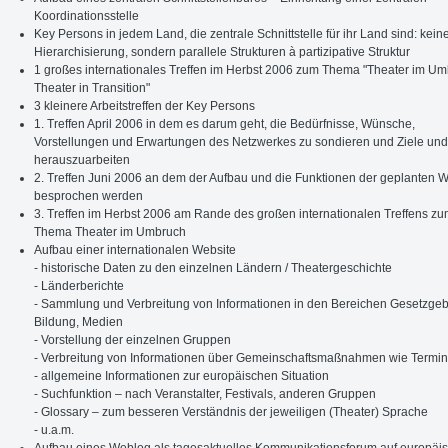
Koordinationsstelle
Key Persons in jedem Land, die zentrale Schnittstelle für ihr Land sind: kein
Hierarchisierung, sondern parallele Strukturen à partizipative Struktur
1 großes internationales Treffen im Herbst 2006 zum Thema "Theater im Um
Theater in Transition"
3 kleinere Arbeitstreffen der Key Persons
1. Treffen April 2006 in dem es darum geht, die Bedürfnisse, Wünsche,
Vorstellungen und Erwartungen des Netzwerkes zu sondieren und Ziele und 
herauszuarbeiten
2. Treffen Juni 2006 an dem der Aufbau und die Funktionen der geplanten W
besprochen werden
3. Treffen im Herbst 2006 am Rande des großen internationalen Treffens z
Thema Theater im Umbruch
Aufbau einer internationalen Website
- historische Daten zu den einzelnen Ländern / Theatergeschichte
- Länderberichte
- Sammlung und Verbreitung von Informationen in den Bereichen Gesetzge
Bildung, Medien
- Vorstellung der einzelnen Gruppen
- Verbreitung von Informationen über Gemeinschaftsmaßnahmen wie Termi
- allgemeine Informationen zur europäischen Situation
- Suchfunktion – nach Veranstalter, Festivals, anderen Gruppen
- Glossary – zum besseren Verständnis der jeweiligen (Theater) Sprache
- u.a.m.
Aufbau eines Weblog als tagesaktuelles Kommunikationsforum auf europäi