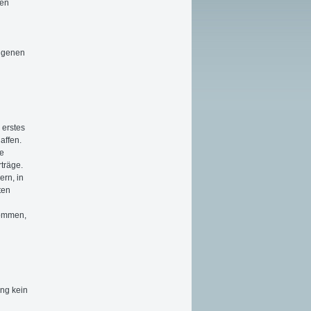
ren
eigenen
 erstes
affen.
he
träge.
ern, in
ten
kommen,
ung kein