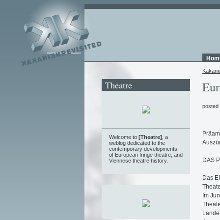
Hom
Kakani
Theatre
Eur
posted
Präam
Welcome to
[Theatre]
, a
Auszü
weblog
dedicated to the
contemporary developments
of European fringe theatre, and
DAS 
Viennese theatre history.
Das E
Theate
Im Jun
Theate
Länder