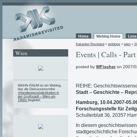
Home
Weblog Home
List
Kakanien Revisited
>
weblogs
>
wien
>
2
Wien
Events | Calls - Part
posted by
WFischer
on 2007/0
REIHE: Geschichtswissensc
WieHN-RAUM ist ein Weblog,
das die Diskussionsreihe
Stadt – Geschichte – Rep
»Handlungsmöglichkeiten in
der Großstadt – Wien um
1900«
begleitet.
Hamburg, 10.04.2007-05.06
Forschungsstelle für Zeit
Schulterblatt 36, 20357 Ham
In diesem geschichtswissens
stadtgeschichtliche Forschu