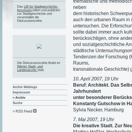
thematische und methodische
neben
Das
LBI für Stadtgeschichts-
forschung
ediert und publiziert
dem historischen Schwerpunk
zur Stadtgeschichte und
veranstaltet die
auch den urbanen Raum in in
Diskussionsreihe.
untersuchen. Die Erforschun
sollte dabei immer auch kul
berücksichtigen, ohne andere
und sozialgeschichtliche An
städtische Untersuchungsort
Tendenzen der Forschung (
Raums,
Die Diskussionsreihe findet im
Wiener Stadt- und
transnationale Geschichte) 
Landesarchiv
statt.
10. April 2007, 19 Uhr
Beruf: Architekt. Das Selb
Archiv Weblogs
Jahrhundert
Impressum
unter besonderer Berücks
> Archiv
Konstanty Gutschow in Ha
Suche
Sylvia Necker, Hamburg
> RSS Feed
7. Mai 2007, 19 Uhr
Die kreative Stadt. Zur N
Martina Heßler, Hochschule 