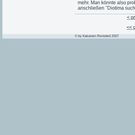
mehr. Man könnte also pro
anschließen "Diotima such
< p
<< 
© by Kakanien Revisited 2007