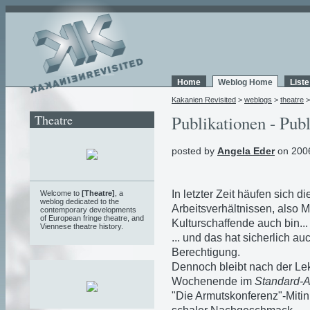
Home
Weblog Home
List
Kakanien Revisited
>
weblogs
>
theatre
Theatre
Publikationen - Publ
posted by
Angela Eder
on 2006
In letzter Zeit häufen sich d
Welcome to
[Theatre]
, a
weblog
dedicated to the
Arbeitsverhältnissen, also M
contemporary developments
of European fringe theatre, and
Kulturschaffende auch bin...
Viennese theatre history.
... und das hat sicherlich a
Berechtigung.
Dennoch bleibt nach der Lekt
Wochenende im
Standard
"Die Armutskonferenz"-Mitini