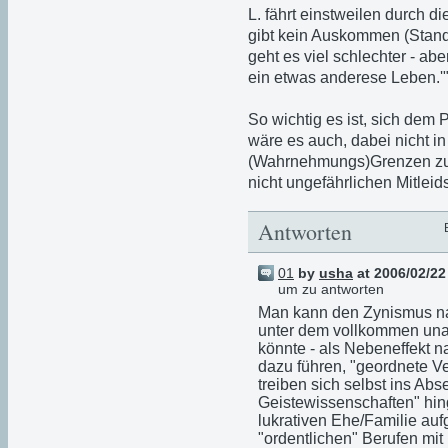
L. fährt einstweilen durch d
gibt kein Auskommen (Standa
geht es viel schlechter - a
ein etwas anderese Leben.'" 
So wichtig es ist, sich dem
wäre es auch, dabei nicht i
(Wahrnehmungs)Grenzen zu 
nicht ungefährlichen Mitleid
Antworten
01
by
usha
at 2006/02/22
um zu antworten
Man kann den Zynismus nat
unter dem vollkommen una
könnte - als Nebeneffekt 
dazu führen, "geordnete Ve
treiben sich selbst ins Abs
Geistewissenschaften" hing
lukrativen Ehe/Familie au
"ordentlichen" Berufen mi