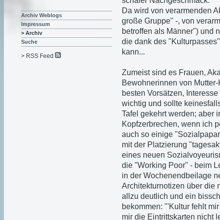
schaler Nachgeschmack.
Da wird von verarmenden Ak
Archiv Weblogs
große Gruppe" -, von verarm
Impressum
betroffen als Männer") und n
> Archiv
die dank des "Kulturpasses"
Suche
kann...
> RSS Feed
Zumeist sind es Frauen, Ak
Bewohnerinnen von Mutter-
besten Vorsätzen, Interesse 
wichtig und sollte keinesfal
Tafel gekehrt werden; aber i
Kopfzerbrechen, wenn ich p
auch so einige "Sozialpapar
mit der Platzierung "tagesak
eines neuen Sozialvoyeuris
die "Working Poor" - beim Le
in der Wochenendbeilage n
Architekturnotizen über die
allzu deutlich und ein bissc
bekommen: "'Kultur fehlt mir
mir die Eintrittskarten nicht 