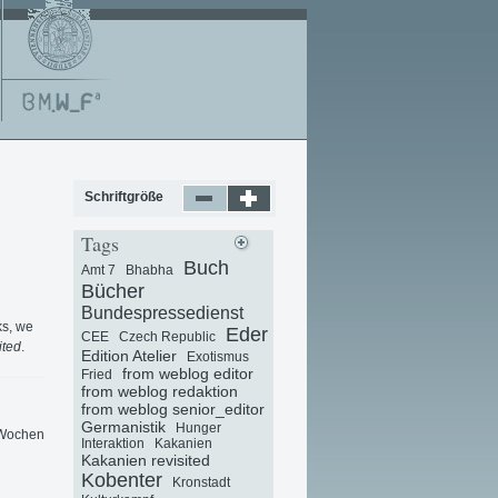
Schriftgröße
Tags
Buch
Amt 7
Bhabha
Bücher
Bundespressedienst
ks, we
Eder
CEE
Czech Republic
ited
.
Edition Atelier
Exotismus
from weblog editor
Fried
from weblog redaktion
from weblog senior_editor
Germanistik
Hunger
r Wochen
Interaktion
Kakanien
Kakanien revisited
Kobenter
Kronstadt