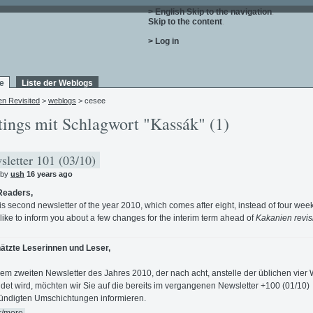
> English
Skip to the navigation
.
Skip to the content
.
> Log in
e
Liste der Weblogs
en Revisited
>
weblogs
> cesee
tings mit Schlagwort "Kassák" (1)
letter 101 (03/10)
 by
ush
16 years ago
Readers,
his second newsletter of the year 2010, which comes after eight, instead of four wee
like to inform you about a few changes for the interim term ahead of
Kakanien revis
ätzte Leserinnen und Leser,
sem zweiten Newsletter des Jahres 2010, der nach acht, anstelle der üblichen vie
det wird, möchten wir Sie auf die bereits im vergangenen Newsletter +100 (01/10)
ndigten Umschichtungen informieren.
r/more