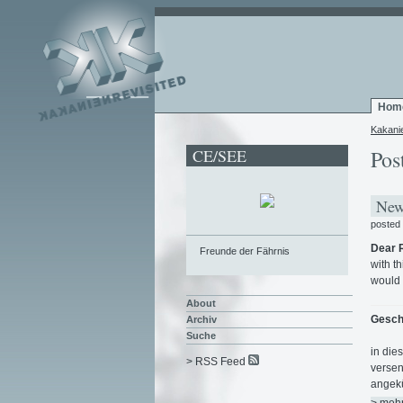
Hom
Kakani
CE/SEE
Pos
News
posted
Dear 
Freunde der Fährnis
with t
would 
About
Gesch
Archiv
Suche
in die
> RSS Feed
versen
angekü
> meh