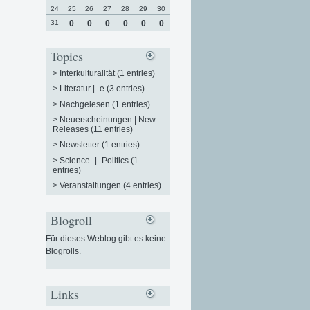
24
25
26
27
28
29
30
31
0
0
0
0
0
0
Topics
>
Interkulturalität (1 entries)
>
Literatur | -e (3 entries)
>
Nachgelesen (1 entries)
>
Neuerscheinungen | New
Releases (11 entries)
>
Newsletter (1 entries)
>
Science- | -Politics (1
entries)
>
Veranstaltungen (4 entries)
Blogroll
Für dieses Weblog gibt es keine
Blogrolls.
Links