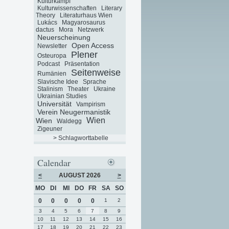
Kulturkampf
Kulturwissenschaften
Literary
Theory
Literaturhaus Wien
Lukács
Magyarosaurus
dactus
Mora
Netzwerk
Neuerscheinung
Open Access
Newsletter
Plener
Osteuropa
Podcast
Präsentation
Seitenweise
Rumänien
Slavische Idee
Sprache
Stalinism
Theater
Ukraine
Ukrainian Studies
Universität
Vampirism
Verein Neugermanistik
Wien
Wien
Waldegg
Zigeuner
> Schlagworttabelle
Calendar
<
AUGUST 2026
>
MO
DI
MI
DO
FR
SA
SO
0
0
0
0
0
1
2
3
4
5
6
7
8
9
10
11
12
13
14
15
16
17
18
19
20
21
22
23