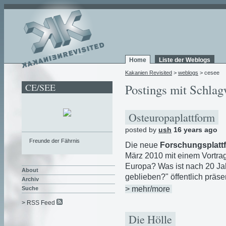
Home
Liste der Weblogs
Kakanien Revisited
>
weblogs
> cesee
CE/SEE
Postings mit Schlag
Osteuropaplattform
posted by
ush
16 years ago
Freunde der Fährnis
Die neue
Forschungsplatt
März 2010 mit einem Vortra
Europa? Was ist nach 20 Jah
About
geblieben?" öffentlich präsen
Archiv
> mehr/more
Suche
> RSS Feed
Die Hölle