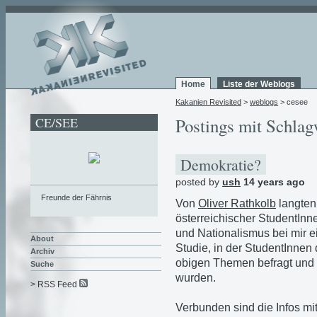
Home
Liste der Weblogs
Kakanien Revisited
>
weblogs
> cesee
CE/SEE
Postings mit Schlag
Demokratie?
posted by
ush
14 years ago
Freunde der Fährnis
Von
Oliver Rathkolb
langten
österreichischer StudentInn
und Nationalismus bei mir 
About
Studie, in der StudentInnen 
Archiv
obigen Themen befragt und 
Suche
wurden.
> RSS Feed
Verbunden sind die Infos mi