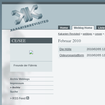
Home
Weblog Home
List
Kakanien Revisited
>
weblogs
>
cesee
>
CE/SEE
Februar 2010
Die Hölle
2010/02/05 12
Osteuropaplattform
2010/02/05 12
Freunde der Fährnis
Archiv Weblogs
Impressum
> Archiv
Suche
> RSS Feed