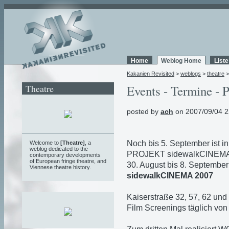
Home
Weblog Home
List
Kakanien Revisited
>
weblogs
>
theatre
Theatre
Events - Termine - P
posted by
ach
on 2007/09/04 2
Noch bis 5. September ist 
Welcome to
[Theatre]
, a
weblog
dedicated to the
PROJEKT sidewalkCINEMA 
contemporary developments
of European fringe theatre, and
30. August bis 8. Septembe
Viennese theatre history.
sidewalkCINEMA 2007
Kaiserstraße 32, 57, 62 un
Film Screenings täglich von