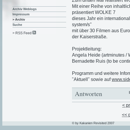
Zum dritten Mal realisiert
Mit einer Reihe von inhalt
Archiv Weblogs
präsentiert WOLKE 7
Impressum
dieses Jahr ein internatio
> Archiv
system/s"
Suche
mit über 30 Filmen aus Euro
> RSS Feed
der Kaiserstraße.
Projektleitung:
Angela Heide (artminutes /
Bernadette Ruis (to be con
Programm und weitere Infor
"Aktuell" sowie auf
www.sid
Antworten
< p
<< 
© by Kakanien Revisited 2007