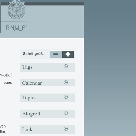
Schriftgröße
Tags
work ]
Calendar
n neues
Topics
Blogroll
 von
Links
ler,