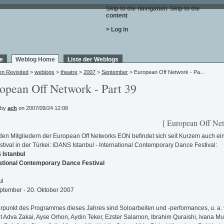
Skip to the navigation
.
Skip to the
content
.
> Log in
e
Weblog Home
Liste der Weblogs
en Revisited
>
weblogs
>
theatre
>
2007
>
September
> European Off Network - Pa...
opean Off Network - Part 39
 by
ach
on 2007/09/24 12:08
[ European Off Net
den Mitgliedern der European Off Networks EON befindet sich seit Kurzem auch ei
stival in der Türkei: iDANS Istanbul - International Contemporary Dance Festival:
 Istanbul
ational Contemporary Dance Festival
ul
ptember - 20. Oktober 2007
punkt des Programmes dieses Jahres sind Soloarbeiten und -performances, u. a.
t Adva Zakai, Ayse Orhon, Aydin Teker, Ezster Salamon, Ibrahim Quraishi, Ivana Mul