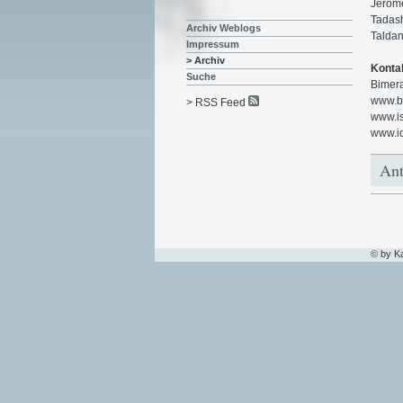
Jerome
Tadas
Archiv Weblogs
Taldan
Impressum
> Archiv
Konta
Suche
Bimer
www.b
> RSS Feed
www.is
www.i
Ant
© by K