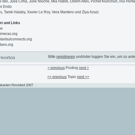
 Bel, Julia Cima, Julie Nioche, Mia Habib, Ozlem Alkis, Pichet Klunchun, Rui Horta
hi Endo
s, Tarek Halaby, Xavier Le Roy, Vera Mantero und Ziya Azazi.
kt und Links
as
imeras.org
tanbulconnects.org
dans.org
worten
Bitte
registrieren
und/oder loggen Sie ein, um zu ant
< previous
Posting
next >
<< previous
Topic
next >>
akanien Revisited 2007