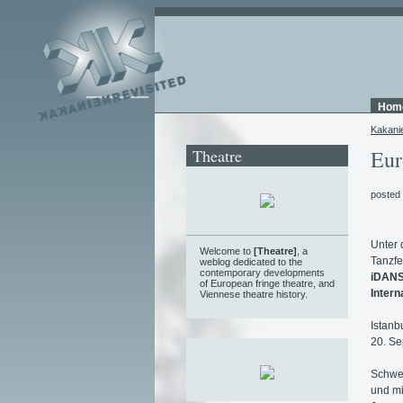
Hom
Kakani
Theatre
Eur
posted
Unter 
Welcome to
[Theatre]
, a
Tanzfe
weblog
dedicated to the
contemporary developments
iDANS
of European fringe theatre, and
Intern
Viennese theatre history.
Istanb
20. Se
Schwer
und mi