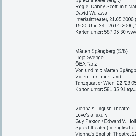
Sprechtheater (engl.)
Regie: Danny Scott; mit: Man
David Wurawa
Interkulttheater, 21.05.2006
19.30 Uhr; 24.–26.05.2006,
Karten unter: 587 05 30 www
Mårten Spångberg (S/B)
Heja Sverige
ÖEA Tanz
Von und mit: Mårten Spångb
Video: Tor Lindstrand
Tanzquartier Wien, 22./23.0
Karten unter: 581 35 91 tqw.
Vienna's English Theatre
Love's a luxury
Guy Paxton / Edward V. Hoi
Sprechtheater (in englische
Vienna's English Theatre, 2