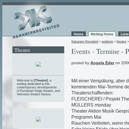
Home
Weblog Home
List
Kakanien Revisited
>
weblogs
>
theatre
Theatre
Events - Termine - P
posted by
Angela Eder
on 2006
Mit einer Verspätung, aber d
Welcome to
[Theatre]
, a
weblog
dedicated to the
kommenden Mai-Termine der
contemporary developments
of European fringe theatre, and
Theaterschaffenden:
Viennese theatre history.
FLEISCHEREI / Projekt The
MÜLLERS monday
Theater Aktion Musik Gespr
Programm Mai
Rauchen Verboten, wenn ih