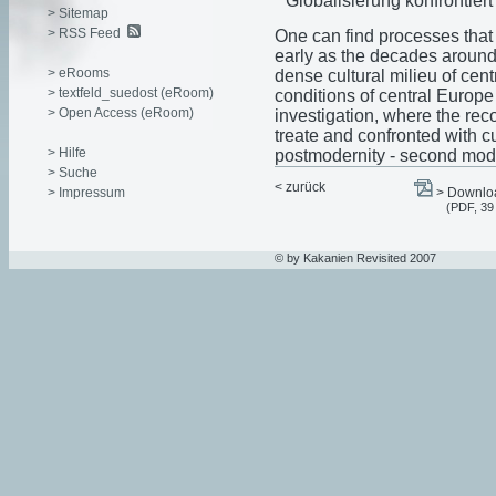
Globalisierung konfrontier
> Sitemap
> RSS Feed
One can find processes that
early as the decades around 
> eRooms
dense cultural milieu of cen
> textfeld_suedost (eRoom)
conditions of central Europe 
> Open Access (eRoom)
investigation, where the rec
treate and confronted with c
> Hilfe
postmodernity - second moder
> Suche
< zurück
> Impressum
> Downloa
(PDF, 39
© by Kakanien Revisited 2007