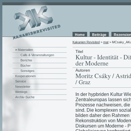
Home
Beiträge
Rezensio
Kakanien Revisited
>
mat
> MCsaky_AKur
>
Materialien
Titel
Kultur - Identität - 
Calls & Veranstaltungen
Berichte
der Moderne
Bücher
Autoren
Sonstiges
Moritz Csáky / Astrid
Kooperationen
/ Graz
Service
Newsletter
Weblogs
In der hypbriden Kultur Wie
Archiv-Suche
Zentraleuropas lassen sic
Prozesse nachweisen, die
sind. Die komplexen sozia
bilden daher den Rahmen f
Rekonstruktion von Modern
Diskursen um Moderne - P