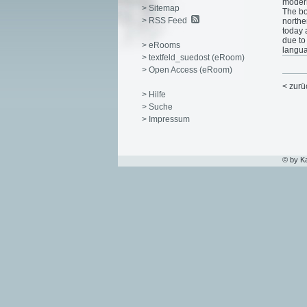
moderni
> Sitemap
The bo
> RSS Feed
northe
today 
due to
> eRooms
langua
> textfeld_suedost (eRoom)
> Open Access (eRoom)
< zurü
> Hilfe
> Suche
> Impressum
© by K