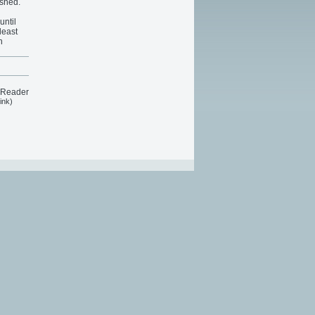
ashed.
until
least
n
 Reader
ink)