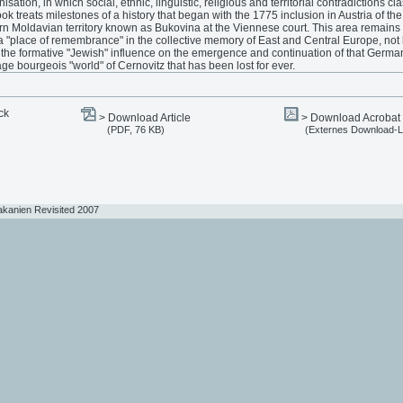
sation, in which social, ethnic, linguistic, religious and territorial contradictions cl
ok treats milestones of a history that began with the 1775 inclusion in Austria of the
rn Moldavian territory known as Bukovina at the Viennese court. This area remains 
a "place of remembrance" in the collective memory of East and Central Europe, not 
 the formative "Jewish" influence on the emergence and continuation of that Germa
ge bourgeois "world" of Cernovitz that has been lost for ever.
ck
> Download Article
> Download Acrobat
(PDF, 76 KB)
(Externes Download-L
akanien Revisited 2007