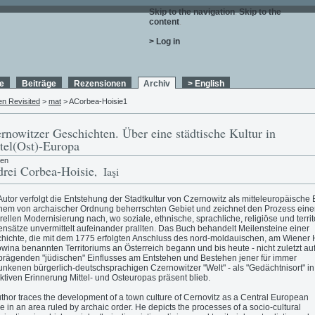
Skip to the navigation
.
Skip to the
content
.
> Log in
e
Beiträge
Rezensionen
Archiv
> English
en Revisited
>
mat
> ACorbea-Hoisie1
rnowitzer Geschichten. Über eine städtische Kultur in
tel(Ost)-Europa
ren
rei Corbea-Hoisie
, Iaşi
Autor verfolgt die Entstehung der Stadtkultur von Czernowitz als mitteleuropäische
inem von archaischer Ordnung beherrschten Gebiet und zeichnet den Prozess einer
urellen Modernisierung nach, wo soziale, ethnische, sprachliche, religiöse und territ
nsätze unvermittelt aufeinander prallten. Das Buch behandelt Meilensteine einer
hichte, die mit dem 1775 erfolgten Anschluss des nord-moldauischen, am Wiener 
wina benannten Territoriums an Österreich begann und bis heute - nicht zuletzt au
prägenden "jüdischen" Einflusses am Entstehen und Bestehen jener für immer
unkenen bürgerlich-deutschsprachigen Czernowitzer "Welt" - als "Gedächtnisort" in
ektiven Erinnerung Mittel- und Osteuropas präsent blieb.
thor traces the development of a town culture of Cernovitz as a Central European
e in an area ruled by archaic order. He depicts the processes of a socio-cultural