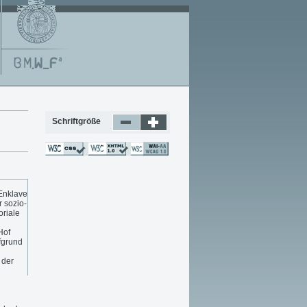
Schriftgröße
 Enklave
 sozio-
oriale
Hof
fgrund
 der