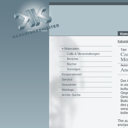
Hom
Kakani
>
Materialien
Titel
Cze
Calls & Veranstaltungen
Mit
Berichte
Bücher
Auto
And
Sonstiges
Kooperationen
Service
Der 
in e
Newsletter
kult
Weblogs
Gege
Archiv-Suche
Gesc
Buko
des 
vers
koll
The au
enclav