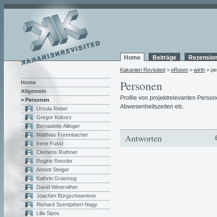
Home
Beiträge
Rezensio
Kakanien Revisited
>
eRoom
>
wirth
> pe
Personen
Home
Allgemein
Profile von projektrelevanten Person
> Personen
Abwesenheitszeiten etc.
Ursula Reber
Gregor Kokorz
Bernadette Allinger
Matthias Forenbacher
Antworten
Irene Fussl
Clemens Ruthner
Regine Ressler
Annett Steiger
Kathrin Grasmug
David Wineroither
Joachim Bürgschwentner
Richard Szentpéteri-Nagy
Lilla Sipos