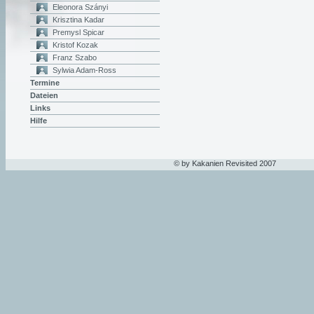
Eleonora Szányi
Krisztina Kadar
Premysl Spicar
Kristof Kozak
Franz Szabo
Sylwia Adam-Ross
Termine
Dateien
Links
Hilfe
© by Kakanien Revisited 2007