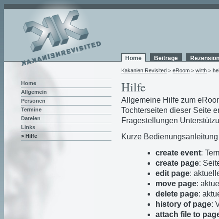
Home
Beiträge
Rezensio
Kakanien Revisited
>
eRoom
>
wirth
> he
Hilfe
Home
Allgemein
Allgemeine Hilfe zum eRoom
Personen
Tochterseiten dieser Seite e
Termine
Dateien
Fragestellungen Unterstütz
Links
Kurze Bedienungsanleitung 
> Hilfe
create event
: Ter
create page
: Seit
edit page
: aktuel
move page
: aktu
delete page
: aktu
history of page
: 
attach file to pag