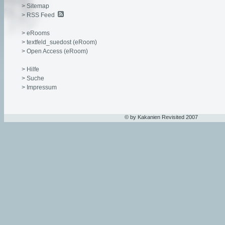
> Sitemap
> RSS Feed
> eRooms
> textfeld_suedost (eRoom)
> Open Access (eRoom)
> Hilfe
> Suche
> Impressum
© by Kakanien Revisited 2007