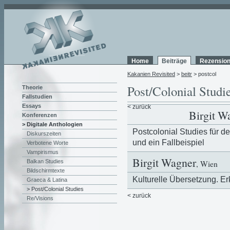
Home
Beiträge
Rezensio
Kakanien Revisited
>
beitr
> postcol
Post/Colonial Studi
Theorie
Fallstudien
Essays
< zurück
Birgit W
Konferenzen
> Digitale Anthologien
Postcolonial Studies für 
Diskurszeiten
und ein Fallbeispiel
Verbotene Worte
Vampirismus
Birgit Wagner
Balkan Studies
, Wien
Bildschirmtexte
Kulturelle Übersetzung. 
Graeca & Latina
> Post/Colonial Studies
< zurück
Re/Visions