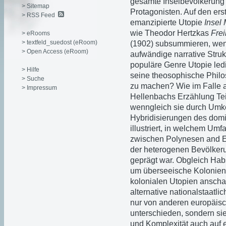
gesamte Inselbevölkerung 
> Sitemap
Protagonisten. Auf den ers
> RSS Feed
emanzipierte Utopie
Insel 
wie Theodor Hertzkas
Frei
> eRooms
> textfeld_suedost (eRoom)
(1902) subsummieren, wenn
> Open Access (eRoom)
aufwändige narrative Stru
populäre Genre Utopie ledi
> Hilfe
seine theosophische Phil
> Suche
zu machen? Wie im Falle an
> Impressum
Hellenbachs Erzählung Tei
wenngleich sie durch Umk
Hybridisierungen des domi
illustriert, in welchem Umf
zwischen Polynesen and Eu
der heterogenen Bevölkeru
geprägt war. Obgleich Hab
um überseeische Kolonien b
kolonialen Utopien anschau
alternative nationalstaatli
nur von anderen europäisc
unterschieden, sondern sie
und Komplexität auch auf 