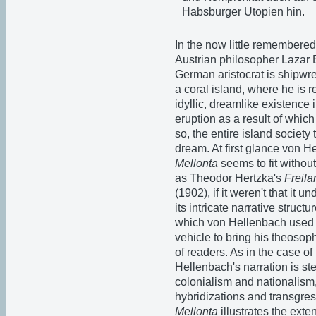
Habsburger Utopien hin.
In the now little remembered
Austrian philosopher Lazar 
German aristocrat is shipwr
a coral island, where he is 
idyllic, dreamlike existence 
eruption as a result of whic
so, the entire island society
dream. At first glance von 
Mellonta
seems to fit without 
as Theodor Hertzka's
Freila
(1902), if it weren't that it
its intricate narrative struct
which von Hellenbach used t
vehicle to bring his theoso
of readers. As in the case of
Hellenbach's narration is s
colonialism and nationalism, 
hybridizations and transgre
Mellonta
illustrates the exte