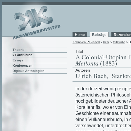
Home
Beiträge
Rezensio
Kakanien Revisited
>
beitr
>
fallstudie
> U
Theorie
Titel
A Colonial-Utopian 
> Fallstudien
Essays
Mellonta
(1883)
Konferenzen
Autoren
Digitale Anthologien
Ulrich Bach
, Stanfor
In der derzeit wenig rezipi
österreichischen Philosop
hochgebildeter deutscher 
Korallenriffs, wo er von Ei
Geschichte einer traumhaft
einen Vulkanausbruch, in 
verschwindet, unterbrochen