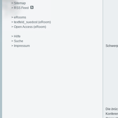
> Sitemap
> RSS Feed
> eRooms
> textfeld_suedost (eRoom)
> Open Access (eRoom)
> Hilfe
> Suche
> Impressum
Schwerpu
Die
brü
Konferen