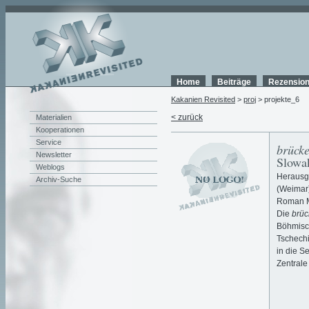
Home
Beiträge
Rezensio
Kakanien Revisited
>
proj
> projekte_6
< zurück
Materialien
Kooperationen
Service
brück
Newsletter
Slowa
Weblogs
Herausg
Archiv-Suche
(Weimar)
Roman Mi
Die
brü
Böhmisc
Tschech
in die S
Zentrale