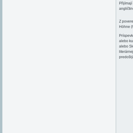
Přijímaj
angličti
Z povere
Höhne (W
Príspev
alebo ku
alebo Sl
literárn
predošlý