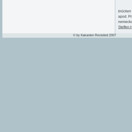
brücken
apod. Pr
nemecko
Steffen
© by Kakanien Revisited 2007