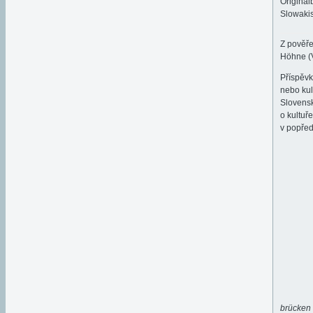
Original
Slowakis
Z pověře
Höhne (V
Příspěv
nebo kul
Slovensk
o kultuř
v popřed
brücken