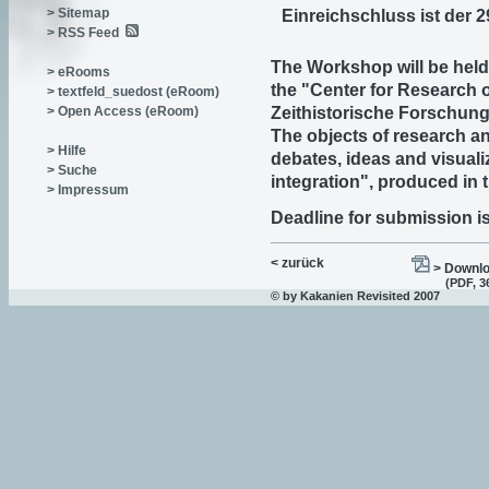
> Sitemap
Einreichschluss ist der 2
> RSS Feed
The Workshop will be held 
> eRooms
the "Center for Research 
> textfeld_suedost (eRoom)
> Open Access (eRoom)
Zeithistorische Forschung
The objects of research an
> Hilfe
debates, ideas and visual
> Suche
integration", produced in 
> Impressum
Deadline for submission is
< zurück
> Downlo
(PDF, 3
© by Kakanien Revisited 2007