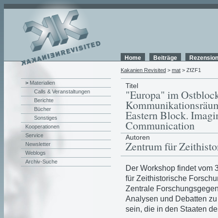
Home
Beiträge
Rezensio
Kakanien Revisited
>
mat
> ZfZF1
>
Materialien
Titel
"Europa" im Ostblock
Calls & Veranstaltungen
Berichte
Kommunikationsräume
Bücher
Eastern Block. Imagi
Sonstiges
Communication
Kooperationen
Service
Autoren
Zentrum für Zeithist
Newsletter
Weblogs
Archiv-Suche
Der Workshop findet vom 
für Zeithistorische Forschun
Zentrale Forschungsgege
Analysen und Debatten zu 
sein, die in den Staaten d