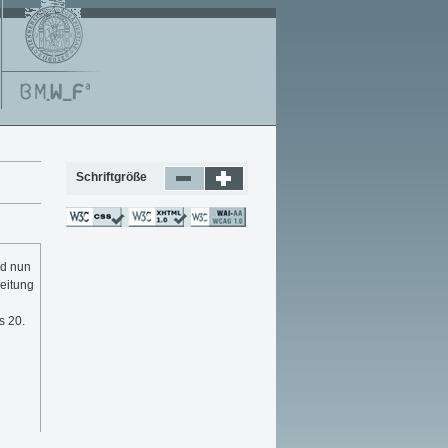
Schriftgröße
nd nun
eitung
s 20.