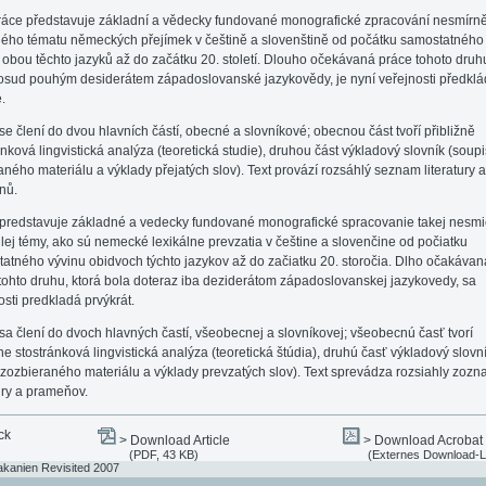
ráce představuje základní a vědecky fundované monografické zpracování nesmírn
ého tématu německých přejímek v češtině a slovenštině od počátku samostatného
 obou těchto jazyků až do začátku 20. století. Dlouho očekávaná práce tohoto druhu
osud pouhým desiderátem západoslovanské jazykovědy, je nyní veřejnosti předkl
.
se člení do dvou hlavních částí, obecné a slovníkové; obecnou část tvoří přibližně
ánková lingvistická analýza (teoretická studie), druhou část výkladový slovník (soupi
aného materiálu a výklady přejatých slov). Text provází rozsáhlý seznam literatury a
nů.
predstavuje základné a vedecky fundované monografické spracovanie takej nesm
lej témy, ako sú nemecké lexikálne prevzatia v češtine a slovenčine od počiatku
atného vývinu obidvoch týchto jazykov až do začiatku 20. storočia. Dlho očakávan
tohto druhu, ktorá bola doteraz iba deziderátom západoslovanskej jazykovedy, sa
osti predkladá prvýkrát.
sa člení do dvoch hlavných častí, všeobecnej a slovníkovej; všeobecnú časť tvorí
žne stostránková lingvistická analýza (teoretická štúdia), druhú časť výkladový slovn
 zozbieraného materiálu a výklady prevzatých slov). Text sprevádza rozsiahly zoz
túry a prameňov.
ck
> Download Article
> Download Acrobat
(PDF, 43 KB)
(Externes Download-L
akanien Revisited 2007