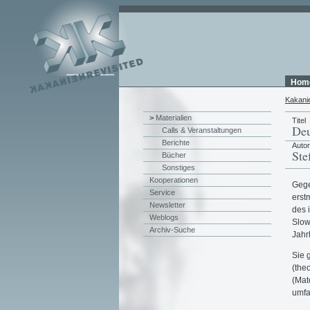
Hom
Kakani
>
Materialien
Titel
Deu
Calls & Veranstaltungen
Berichte
Auto
Ste
Bücher
Sonstiges
Kooperationen
Gege
Service
erst
Newsletter
des 
Weblogs
Slow
Archiv-Suche
Jahr
Sie 
(the
(Mat
umfa