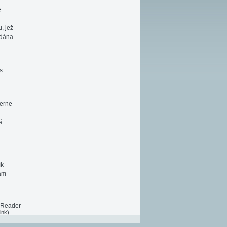
ě
, jež
ádána
s
ierne
á
ík
nam
 Reader
ink)