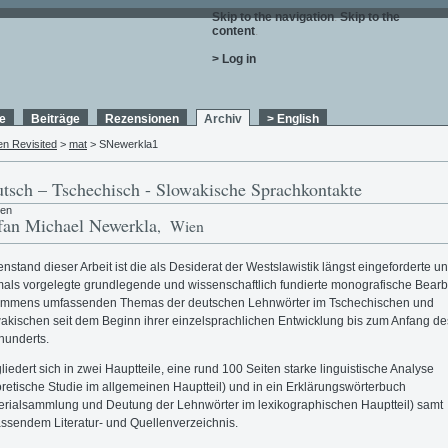
Skip to the navigation
.
Skip to the
content
.
> Log in
e
Beiträge
Rezensionen
Archiv
> English
en Revisited
>
mat
> SNewerkla1
tsch – Tschechisch - Slowakische Sprachkontakte
ren
fan Michael Newerkla
, Wien
nstand dieser Arbeit ist die als Desiderat der Westslawistik längst eingeforderte u
mals vorgelegte grundlegende und wissenschaftlich fundierte monografische Bearb
immens umfassenden Themas der deutschen Lehnwörter im Tschechischen und
akischen seit dem Beginn ihrer einzelsprachlichen Entwicklung bis zum Anfang de
hunderts.
gliedert sich in zwei Hauptteile, eine rund 100 Seiten starke linguistische Analyse
oretische Studie im allgemeinen Hauptteil) und in ein Erklärungswörterbuch
erialsammlung und Deutung der Lehnwörter im lexikographischen Hauptteil) samt
ssendem Literatur- und Quellenverzeichnis.