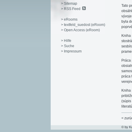
> Sitemap
Tato p
> RSS Feed
obsáhl
vývoje
> eRooms
byla d
> textfeld_suedost (eRoom)
poprvé
> Open Access (eRoom)
Kniha 
> Hilfe
stostr
> Suche
sesbír
> Impressum
prame
Práca 
obsiah
samost
práca 
verejn
Kniha 
pribli
(súpis
litera
< zurü
© by K