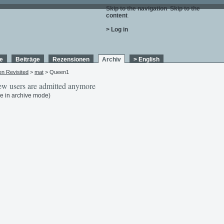
Skip to the navigation
.
Skip to the
content
.
> Log in
e
Beiträge
Rezensionen
Archiv
> English
en Revisited
>
mat
> Queen1
w users are admitted anymore
e in archive mode)