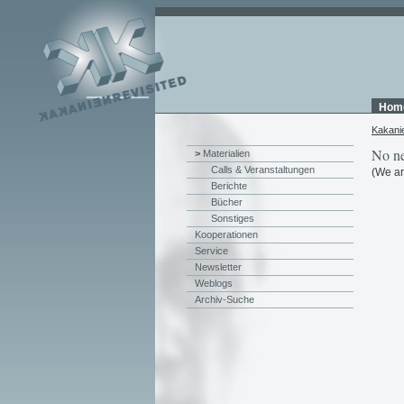
Hom
Kakani
No ne
>
Materialien
Calls & Veranstaltungen
(We ar
Berichte
Bücher
Sonstiges
Kooperationen
Service
Newsletter
Weblogs
Archiv-Suche