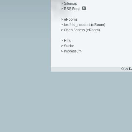
> Sitemap
> RSS Feed
> eRooms
> textfeld_suedost (eRoom)
> Open Access (eRoom)
> Hilfe
> Suche
> Impressum
© by K