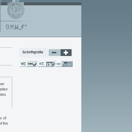
Schriftgröße
ber
alten
 des
. of
f the