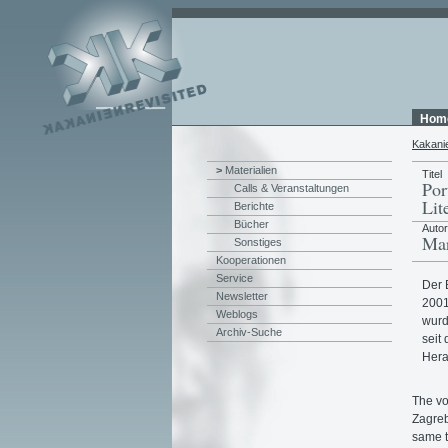
Hom
Kakani
>
Materialien
Titel
Por
Calls & Veranstaltungen
Lit
Berichte
Bücher
Auto
Mar
Sonstiges
Kooperationen
Service
Der 
Newsletter
2001
Weblogs
wurd
Archiv-Suche
seit
Hera
The vo
Zagreb
same t