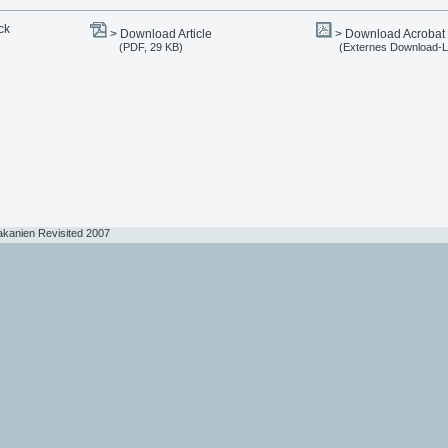
ck
> Download Article
> Download Acrobat
(PDF, 29 KB)
(Externes Download-L
akanien Revisited 2007