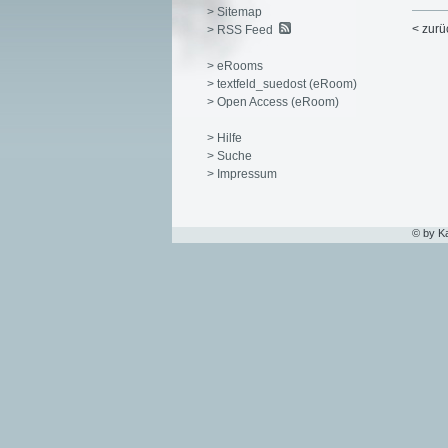
> Sitemap
< zurü
> RSS Feed
> eRooms
> textfeld_suedost (eRoom)
> Open Access (eRoom)
> Hilfe
> Suche
> Impressum
© by K