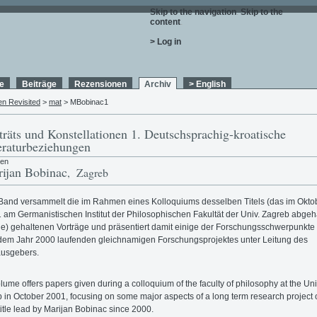
Skip to the navigation
.
Skip to the
content
.
> Log in
e
Beiträge
Rezensionen
Archiv
> English
en Revisited
>
mat
> MBobinac1
träts und Konstellationen 1. Deutschsprachig-kroatische
eraturbeziehungen
ren
ijan Bobinac
, Zagreb
Band versammelt die im Rahmen eines Kolloquiums desselben Titels (das im Okto
 am Germanistischen Institut der Philosophischen Fakultät der Univ. Zagreb abgeh
e) gehaltenen Vorträge und präsentiert damit einige der Forschungsschwerpunkte
 dem Jahr 2000 laufenden gleichnamigen Forschungsprojektes unter Leitung des
usgebers.
lume offers papers given during a colloquium of the faculty of philosophy at the Univ
 in October 2001, focusing on some major aspects of a long term research project o
itle lead by Marijan Bobinac since 2000.