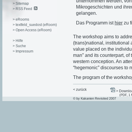
unternommen werden, von
> Sitemap
Mikrogeschichten und ihre
> RSS Feed
gelangen.
> eRooms
Das Programm ist
hier
zu f
> textfeld_suedost (eRoom)
> Open Access (eRoom)
The workshop aims to addre
> Hilfe
(trans)national, institutional
> Suche
value placed on the individual
> Impressum
man” and its counterpart, of t
western conception. An atte
“hegemonic” discourses to mi
The program of the workshop
< zurück
> Downloa
(PDF, 1
© by Kakanien Revisited 2007