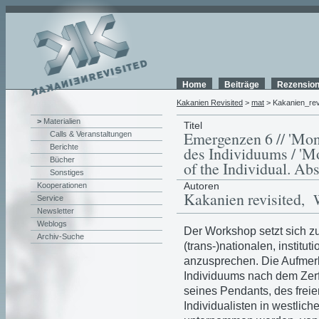
Home
Beiträge
Rezensio
Kakanien Revisited
>
mat
> Kakanien_rev
>
Materialien
Titel
Emergenzen 6 // 'Mons
Calls & Veranstaltungen
Berichte
des Individuums / 'Mo
Bücher
of the Individual. Abs
Sonstiges
Autoren
Kooperationen
Kakanien revisited
, 
Service
Newsletter
Weblogs
Der Workshop setzt sich z
Archiv-Suche
(trans-)nationalen, institut
anzusprechen. Die Aufmerks
Individuums nach dem Zerf
seines Pendants, des frei
Individualisten in westlich