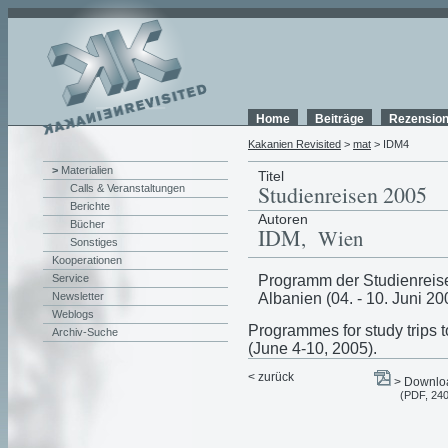
Home
Beiträge
Rezensio
Kakanien Revisited
>
mat
> IDM4
>
Materialien
Titel
Studienreisen 2005
Calls & Veranstaltungen
Berichte
Autoren
Bücher
IDM
, Wien
Sonstiges
Kooperationen
Programm der Studienreise
Service
Albanien (04. - 10. Juni 20
Newsletter
Weblogs
Programmes for study trips 
Archiv-Suche
(June 4-10, 2005).
< zurück
> Downloa
(PDF, 24