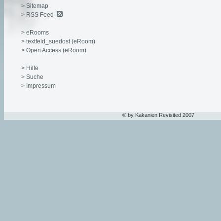
> Sitemap
> RSS Feed
> eRooms
> textfeld_suedost (eRoom)
> Open Access (eRoom)
> Hilfe
> Suche
> Impressum
© by Kakanien Revisited 2007