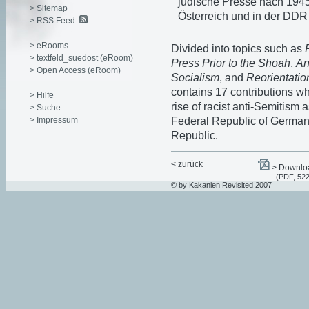
jüdische Presse nach 1945
> Sitemap
Österreich und in der DDR
> RSS Feed
> eRooms
Divided into topics such as
> textfeld_suedost (eRoom)
Press Prior to the Shoah
,
An
> Open Access (eRoom)
Socialism
, and
Reorientatio
contains 17 contributions whi
> Hilfe
rise of racist anti-Semitism 
> Suche
> Impressum
Federal Republic of Germany
Republic.
< zurück
> Downloa
(PDF, 52
© by Kakanien Revisited 2007