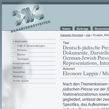
Home
Beiträge
Rezensio
Kakanien Revisited
>
mat
> ELappin_MNa
>
Materialien
Titel
Deutsch-jüdische Pre
Calls & Veranstaltungen
Berichte
Dokumente, Darstell
Bücher
German-Jewish Press
Sonstiges
Representations, Inter
Kooperationen
Service
Autoren
Eleonore Lappin / Mi
Newsletter
Weblogs
Archiv-Suche
Nach den Themenkreisen
jüdischen Presse vor der 
Nationalsozialismus
sowi
gegliedert, umfasst der zw
Spezifika, das Aufkommen 