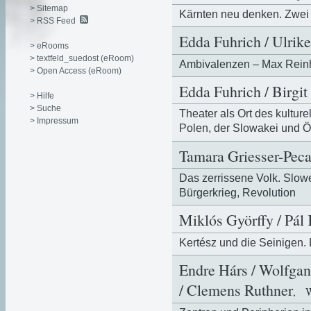
> Sitemap
Kärnten neu denken. Zwei
> RSS Feed
Edda Fuhrich / Ulrik
> eRooms
> textfeld_suedost (eRoom)
Ambivalenzen – Max Reinh
> Open Access (eRoom)
Edda Fuhrich / Birgit
> Hilfe
> Suche
Theater als Ort des kultur
> Impressum
Polen, der Slowakei und Ö
Tamara Griesser-Peca
Das zerrissene Volk. Slow
Bürgerkrieg, Revolution
Miklós Györffy / Pál
Kertész und die Seinigen.
Endre Hárs / Wolfgan
/ Clemens Ruthner
, W