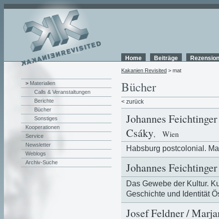
Home
Beiträge
Rezensio
Kakanien Revisited
> mat
Bücher
>
Materialien
Calls & Veranstaltungen
Berichte
< zurück
Bücher
Johannes Feichtinger 
Sonstiges
Kooperationen
Csáky
, Wien
Service
Newsletter
Habsburg postcolonial. Ma
Weblogs
Archiv-Suche
Johannes Feichtinger 
Das Gewebe der Kultur. Ku
Geschichte und Identität Ö
Josef Feldner / Marj