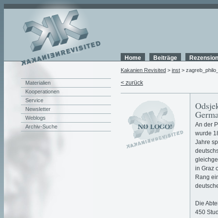
Home
Beiträge
Rezensio
Kakanien Revisited
>
inst
> zagreb_philo_
< zurück
Materialien
Kooperationen
Service
Odsjek
Newsletter
Germa
Weblogs
An der P
Archiv-Suche
wurde 18
Jahre sp
deutschs
gleichge
in Graz 
Rang ein
deutsche
Die Abte
450 Stud