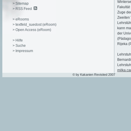
Winterse
> Sitemap
Fakultät
> RSS Feed
Zuge de
Zweiten 
> eRooms
Lehrstüh
> textfeld_suedost (eRoom)
kann man
> Open Access (eRoom)
der Unive
(Pädagog
> Hilfe
Rijeka (
> Suche
> Impressum
Lehrstuh
Bernardi
Lehrstuh
milka.ca
© by Kakanien Revisited 2007