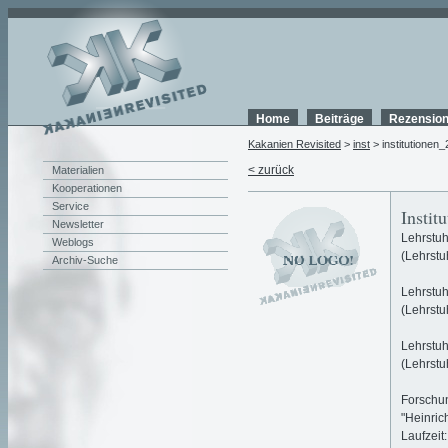
Home
Beiträge
Rezensio
Kakanien Revisited
>
inst
> institutionen_
< zurück
Materialien
Kooperationen
Service
Instit
Newsletter
Lehrstuh
Weblogs
(Lehrstuh
Archiv-Suche
Lehrstuh
(Lehrstuh
Lehrstuh
(Lehrstuh
Forschun
"Heinrich
Laufzeit