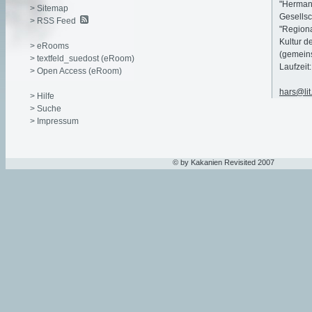
"Herman
> Sitemap
Gesellsc
> RSS Feed
"Regiona
Kultur d
> eRooms
(gemeins
> textfeld_suedost (eRoom)
Laufzeit
> Open Access (eRoom)
hars@lit
> Hilfe
> Suche
> Impressum
© by Kakanien Revisited 2007